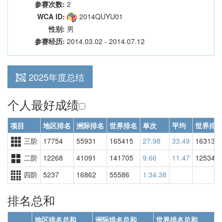
参赛次数:
2
WCA ID:
2014QUYU01
性别:
男
参赛经历:
2014.03.02 - 2014.07.12
2025年度总结
个人最好成绩
项目
地区排名
洲际排名
世界排名
单次
平均
世界排
三阶
17754
55931
165415
27.98
33.49
163136
二阶
12268
41091
141705
9.66
11.47
125340
四阶
5237
16862
55586
1:34.38
排名总和
地区排名总和
洲际排名总和
世界排名总和