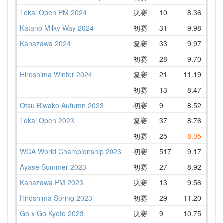
Tokai Open PM 2024
决赛
10
8.36
9.
Katano Milky Way 2024
初赛
31
9.98
10.
Kanazawa 2024
复赛
33
9.97
11.
初赛
28
9.70
11.
Hiroshima Winter 2024
复赛
21
11.19
11.
初赛
13
8.47
10.
Otsu Biwako Autumn 2023
初赛
9
8.52
10.
Tokai Open 2023
复赛
37
8.76
12.
初赛
25
8.05
11.
WCA World Championship 2023
初赛
517
9.17
11.
Ayase Summer 2023
初赛
27
8.92
10.
Kanazawa PM 2023
决赛
13
9.56
11.
Hiroshima Spring 2023
初赛
29
11.20
11.
Go x Go Kyoto 2023
决赛
9
10.75
11.