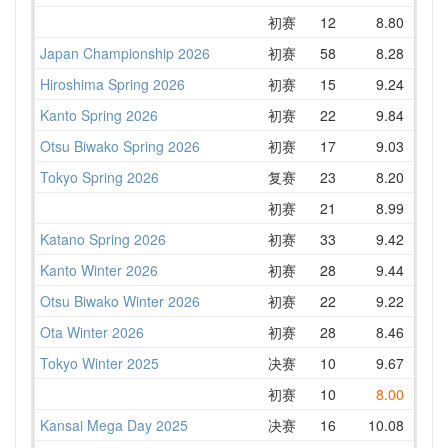
初赛
12
8.80
10.
Japan Championship 2026
初赛
58
8.28
10.
Hiroshima Spring 2026
初赛
15
9.24
10.
Kanto Spring 2026
初赛
22
9.84
10.
Otsu Biwako Spring 2026
初赛
17
9.03
11.
Tokyo Spring 2026
复赛
23
8.20
10.
初赛
21
8.99
10.
Katano Spring 2026
初赛
33
9.42
11.
Kanto Winter 2026
初赛
28
9.44
10.
Otsu Biwako Winter 2026
初赛
22
9.22
12.
Ota Winter 2026
初赛
28
8.46
10.
Tokyo Winter 2025
决赛
10
9.67
10.
初赛
10
8.00
9.
Kansai Mega Day 2025
决赛
16
10.08
11.