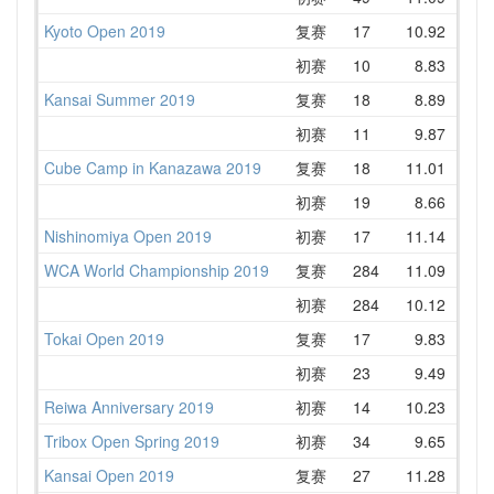
Kyoto Open 2019
复赛
17
10.92
11.
初赛
10
8.83
11.
Kansai Summer 2019
复赛
18
8.89
12.
初赛
11
9.87
11.
Cube Camp in Kanazawa 2019
复赛
18
11.01
12.
初赛
19
8.66
13.
Nishinomiya Open 2019
初赛
17
11.14
12.
WCA World Championship 2019
复赛
284
11.09
12.
初赛
284
10.12
11.
Tokai Open 2019
复赛
17
9.83
11.
初赛
23
9.49
13.
Reiwa Anniversary 2019
初赛
14
10.23
11.
Tribox Open Spring 2019
初赛
34
9.65
12.
Kansai Open 2019
复赛
27
11.28
12.