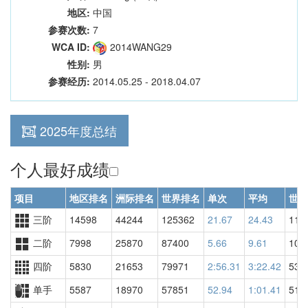
地区:
中国
参赛次数:
7
WCA ID:
2014WANG29
性别:
男
参赛经历:
2014.05.25 - 2018.04.07
2025年度总结
个人最好成绩
项目
地区排名
洲际排名
世界排名
单次
平均
世界
三阶
14598
44244
125362
21.67
24.43
114
二阶
7998
25870
87400
5.66
9.61
108
四阶
5830
21653
79971
2:56.31
3:22.42
537
单手
5587
18970
57851
52.94
1:01.41
513