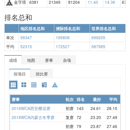
金字塔
6381
21349
81204
11.40
14.36
674
排名总和
地区排名总和
洲际排名总和
世界排名总和
单次
58347
195808
699205
平均
52315
172527
587985
成绩
地图
赛事
杂项
按项目
按比赛
赛事
轮次
排名
最好
平均
详情
2018WCA西安樱花赛
初赛
143
24.61
28.15
24.6
2018WCA内蒙古冬季赛
复赛
72
23.20
27.49
28.6
初赛
79
23.87
27.46
32.5