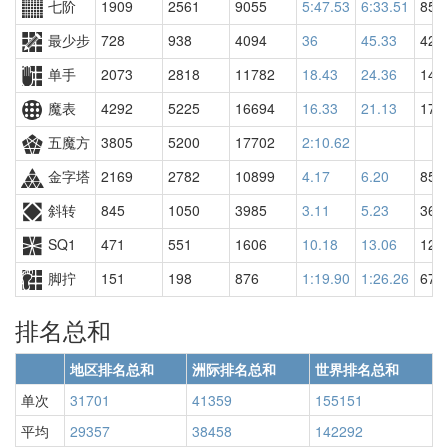
七阶
1909
2561
9055
5:47.53
6:33.51
859
最少步
728
938
4094
36
45.33
427
单手
2073
2818
11782
18.43
24.36
142
魔表
4292
5225
16694
16.33
21.13
170
五魔方
3805
5200
17702
2:10.62
金字塔
2169
2782
10899
4.17
6.20
859
斜转
845
1050
3985
3.11
5.23
369
SQ1
471
551
1606
10.18
13.06
128
脚拧
151
198
876
1:19.90
1:26.26
676
排名总和
地区排名总和
洲际排名总和
世界排名总和
单次
31701
41359
155151
平均
29357
38458
142292