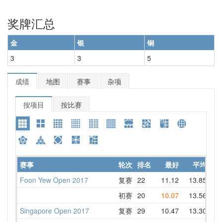
奖牌汇总
金
银
铜
3
3
5
成绩
地图
赛事
杂项
按项目
按比赛
赛事
轮次
排名
最好
平均
详
Foon Yew Open 2017
复赛
22
11.12
13.85
14
初赛
20
10.07
13.56
14
Singapore Open 2017
复赛
29
10.47
13.30
15