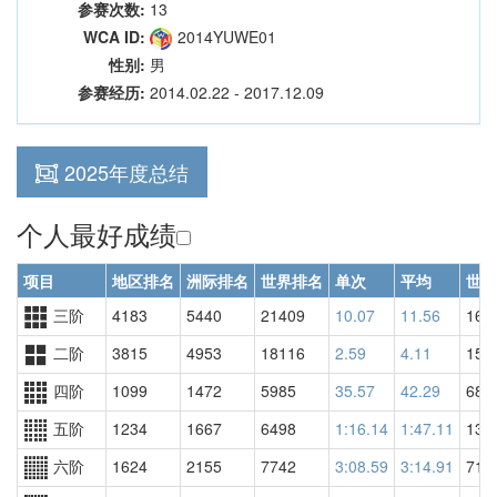
参赛次数:
13
WCA ID:
2014YUWE01
性别:
男
参赛经历:
2014.02.22 - 2017.12.09
2025年度总结
个人最好成绩
项目
地区排名
洲际排名
世界排名
单次
平均
世界
三阶
4183
5440
21409
10.07
11.56
168
二阶
3815
4953
18116
2.59
4.11
155
四阶
1099
1472
5985
35.57
42.29
688
五阶
1234
1667
6498
1:16.14
1:47.11
130
六阶
1624
2155
7742
3:08.59
3:14.91
714