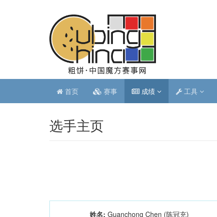
首页
赛事
成绩
工具
选手主页
姓名:
Guanchong Chen (陈冠充)