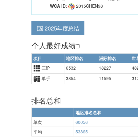
WCA ID:
2015CHEN98
2025年度总结
个人最好成绩
项目
地区排名
洲际排名
世
三阶
6532
18227
48
单手
3854
11595
31
排名总和
地区排名总和
单次
60056
平均
53865