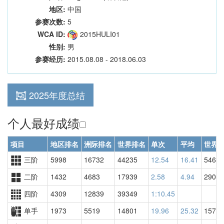
地区:
中国
参赛次数:
5
WCA ID:
2015HULI01
性别:
男
参赛经历:
2015.08.08 - 2018.06.03
2025年度总结
个人最好成绩
项目
地区排名
洲际排名
世界排名
单次
平均
世界
三阶
5998
16732
44235
12.54
16.41
54670
二阶
1432
4683
17939
2.58
4.94
29095
四阶
4309
12839
39349
1:10.45
单手
1973
5519
14801
19.96
25.32
15799