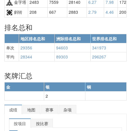
金字塔
2483
7559
28140
6.27
7.98
17254
斜转
208
667
2883
2.79
4.46
2006
排名总和
地区排名总和
洲际排名总和
世界排名总和
单次
29356
94603
341973
平均
28344
89303
296267
奖牌汇总
金
银
铜
2
成绩
地图
赛事
杂项
按项目
按比赛