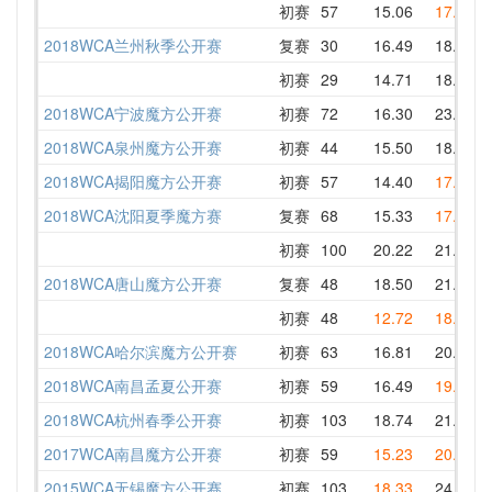
初赛
57
15.06
17.11
2018WCA兰州秋季公开赛
复赛
30
16.49
18.95
初赛
29
14.71
18.58
2018WCA宁波魔方公开赛
初赛
72
16.30
23.22
2018WCA泉州魔方公开赛
初赛
44
15.50
18.44
2018WCA揭阳魔方公开赛
初赛
57
14.40
17.29
2018WCA沈阳夏季魔方赛
复赛
68
15.33
17.60
初赛
100
20.22
21.41
2018WCA唐山魔方公开赛
复赛
48
18.50
21.59
初赛
48
12.72
18.34
2018WCA哈尔滨魔方公开赛
初赛
63
16.81
20.52
2018WCA南昌孟夏公开赛
初赛
59
16.49
19.83
2018WCA杭州春季公开赛
初赛
103
18.74
21.19
2017WCA南昌魔方公开赛
初赛
59
15.23
20.37
2015WCA无锡魔方公开赛
初赛
103
18.33
24.40