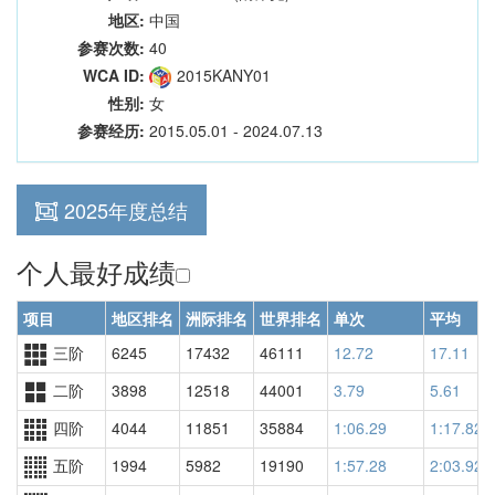
地区:
中国
参赛次数:
40
WCA ID:
2015KANY01
性别:
女
参赛经历:
2015.05.01 - 2024.07.13
2025年度总结
个人最好成绩
项目
地区排名
洲际排名
世界排名
单次
平均
三阶
6245
17432
46111
12.72
17.11
二阶
3898
12518
44001
3.79
5.61
四阶
4044
11851
35884
1:06.29
1:17.82
五阶
1994
5982
19190
1:57.28
2:03.92