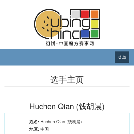
菜单
选手主页
Huchen Qian (钱胡晨)
姓名:
Huchen Qian (钱胡晨)
地区:
中国