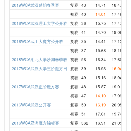
2019WCA武汉楚韵春季赛
复赛
43
14.71
18.47
19
初赛
40
14.01
17.46
18
2018WCA武汉理工大学公开赛
复赛
36
15.75
17.47
18
初赛
41
14.70
19.06
20
2018WCA武工大魔方公开赛
复赛
35
14.41
17.12
17
初赛
37
15.68
18.19
20
2018WCA湖北大学沙湖春季赛
初赛
56
16.34
17.60
16
2017WCA武汉大学三阶魔方日
复赛
39
15.93
16.94
17
初赛
49
15.16
18.94
15
2017WCA武汉正阶魔方赛
复赛
48
15.87
19.01
21
初赛
47
14.10
17.99
14
2016WCA武汉公开赛
复赛
50
16.19
20.95
22
初赛
51
17.61
19.74
18
2016WCA亚洲魔方锦标赛
复赛
362
16.91
21.05
17