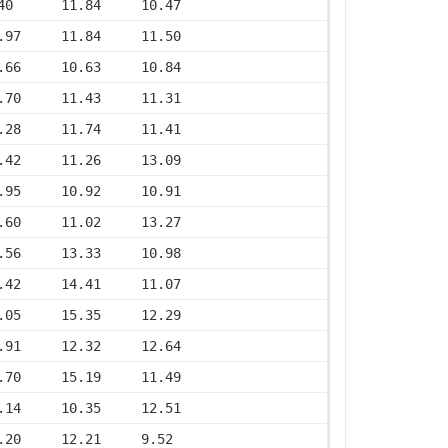
40      11.84     10.47
.97     11.84     11.50
.66     10.63     10.84
.70     11.43     11.31
.28     11.74     11.41
.42     11.26     13.09
.95     10.92     10.91
.60     11.02     13.27
.56     13.33     10.98
.42     14.41     11.07
.05     15.35     12.29
.91     12.32     12.64
.70     15.19     11.49
.14     10.35     12.51
.20     12.21     9.52