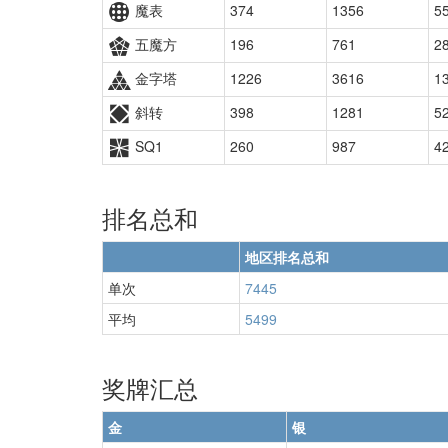
魔表
374
1356
5
五魔方
196
761
2
金字塔
1226
3616
1
斜转
398
1281
5
SQ1
260
987
4
排名总和
地区排名总和
单次
7445
平均
5499
奖牌汇总
金
银