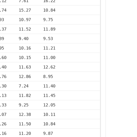
.12     7.61      16.22
.74     15.27     10.84
93      10.97     9.75
.37     11.52     11.89
89      9.40      9.53
95      10.16     11.21
.60     10.15     11.00
.40     11.63     12.62
.76     12.86     8.95
.30     7.24      11.40
.13     11.82     11.45
.33     9.25      12.05
.07     12.38     10.11
.26     11.50     10.84
.16     11.20     9.87