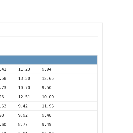
.41     11.23     9.94
.58     13.30     12.65
.73     10.70     9.50
26      12.51     10.00
.63     9.42      11.96
98      9.92      9.48
.60     8.77      9.49