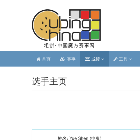
首页
赛事
成绩
工具
选手主页
姓名:
Yue Shen (申粤)