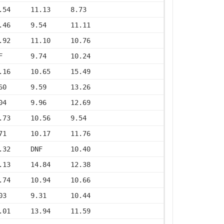
.54     11.13     8.73
.46     9.54      11.11
.92     11.10     10.76
F       9.74      10.24
.16     10.65     15.49
60      9.59      13.26
04      9.96      12.69
.73     10.56     9.54
71      10.17     11.76
.32     DNF       10.40
.13     14.84     12.38
.74     10.94     10.66
03      9.31      10.44
.01     13.94     11.59