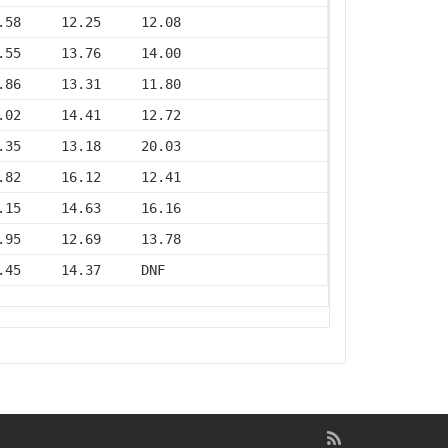
.58     12.25     12.08
.55     13.76     14.00
.86     13.31     11.80
.02     14.41     12.72
.35     13.18     20.03
.82     16.12     12.41
.15     14.63     16.16
.95     12.69     13.78
.45     14.37     DNF