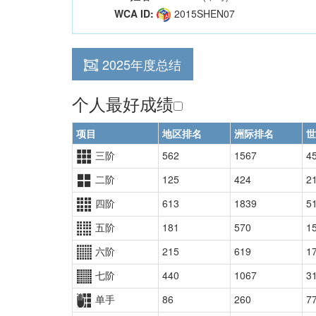
WCA ID:
2015SHEN07
2025年度总结
个人最好成绩
项目
地区排名
洲际排名
世
三阶
562
1567
4
二阶
125
424
2
四阶
613
1839
5
五阶
181
570
1
六阶
215
619
1
七阶
440
1067
3
单手
86
260
7