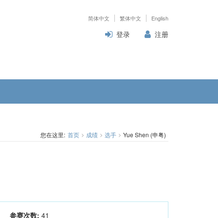
简体中文
繁体中文
English
登录
注册
您在这里:
首页
成绩
选手
Yue Shen (申粤)
参赛次数:
41