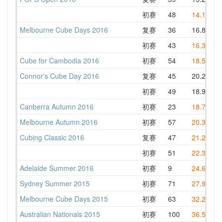
初赛
48
14.18
Melbourne Cube Days 2016
复赛
36
16.85
初赛
43
16.36
Cube for Cambodia 2016
初赛
54
18.50
Connor's Cube Day 2016
复赛
45
20.23
初赛
49
18.90
Canberra Autumn 2016
初赛
23
18.74
Melbourne Autumn 2016
初赛
57
20.36
Cubing Classic 2016
复赛
47
21.20
初赛
51
22.30
Adelaide Summer 2016
初赛
9
24.66
Sydney Summer 2015
初赛
71
27.99
Melbourne Cube Days 2015
初赛
63
32.27
Australian Nationals 2015
初赛
100
36.54