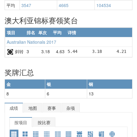
平均
3547
4665
104534
澳大利亚锦标赛领奖台
项目
排名
单次
平均
详情
Australian Nationals 2017
斜转
3
3.18
4.63
5.44      3.18      4.21    
奖牌汇总
金
银
铜
8
6
13
成绩
地图
赛事
杂项
按项目
按比赛