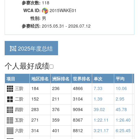
参赛次数:
118
WCA ID:
2015WAKE01
性别:
男
参赛经历:
2015.05.31 - 2026.07.12
2025年度总结
个人最好成绩
项目
地区排名
洲际排名
世界排名
单次
平均
世
三阶
184
236
4866
7.33
10.06
86
二阶
152
211
3104
1.39
2.95
42
四阶
283
376
9094
39.02
45.78
98
五阶
271
359
8367
1:22.11
1:26.40
70
六阶
314
401
8812
3:21.17
6:25.45
12