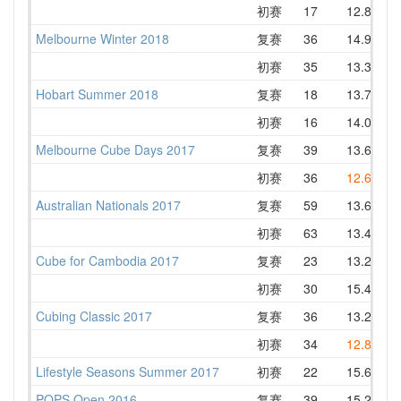
初赛
17
12.85
Melbourne Winter 2018
复赛
36
14.94
初赛
35
13.37
Hobart Summer 2018
复赛
18
13.78
初赛
16
14.08
Melbourne Cube Days 2017
复赛
39
13.63
初赛
36
12.65
Australian Nationals 2017
复赛
59
13.62
初赛
63
13.40
Cube for Cambodia 2017
复赛
23
13.25
初赛
30
15.45
Cubing Classic 2017
复赛
36
13.24
初赛
34
12.87
Lifestyle Seasons Summer 2017
初赛
22
15.68
POPS Open 2016
复赛
39
15.24