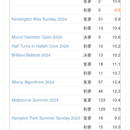
复赛
2
10.68
初赛
5
8.52
Kensington May Sunday 2024
复赛
31
9.95
初赛
13
10.44
Mount Gambier Open 2024
决赛
3
10.64
Half Turns in Hallett Cove 2024
初赛
10
10.22
Brilliant Ballarat 2024
决赛
13
10.27
复赛
18
11.16
初赛
11
10.70
Altona Algorithms 2024
复赛
57
13.47
初赛
46
12.22
Melbourne Summer 2024
复赛
123
10.42
初赛
129
12.56
Hampton Park Summer Sunday 2023
复赛
18
9.07
初赛
15
10.02