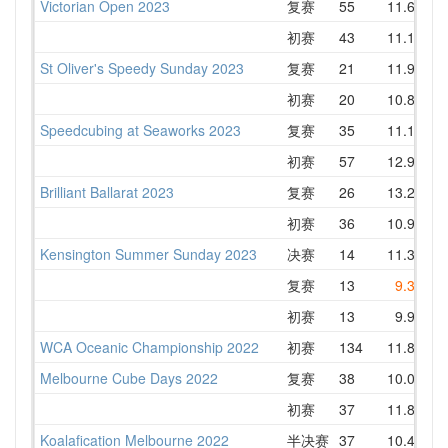
Victorian Open 2023
复赛
55
11.68
初赛
43
11.16
St Oliver's Speedy Sunday 2023
复赛
21
11.95
初赛
20
10.85
Speedcubing at Seaworks 2023
复赛
35
11.10
初赛
57
12.97
Brilliant Ballarat 2023
复赛
26
13.20
初赛
36
10.92
Kensington Summer Sunday 2023
决赛
14
11.39
复赛
13
9.31
初赛
13
9.92
WCA Oceanic Championship 2022
初赛
134
11.82
Melbourne Cube Days 2022
复赛
38
10.02
初赛
37
11.85
Koalafication Melbourne 2022
半决赛
37
10.48