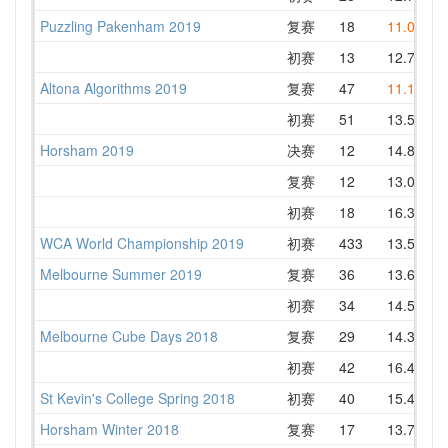
Puzzling Pakenham 2019
复赛
18
11.05
初赛
13
12.78
Altona Algorithms 2019
复赛
47
11.10
初赛
51
13.54
Horsham 2019
决赛
12
14.84
复赛
12
13.09
初赛
18
16.31
WCA World Championship 2019
初赛
433
13.53
Melbourne Summer 2019
复赛
36
13.65
初赛
34
14.53
Melbourne Cube Days 2018
复赛
29
14.34
初赛
42
16.46
St Kevin's College Spring 2018
初赛
40
15.43
Horsham Winter 2018
复赛
17
13.76