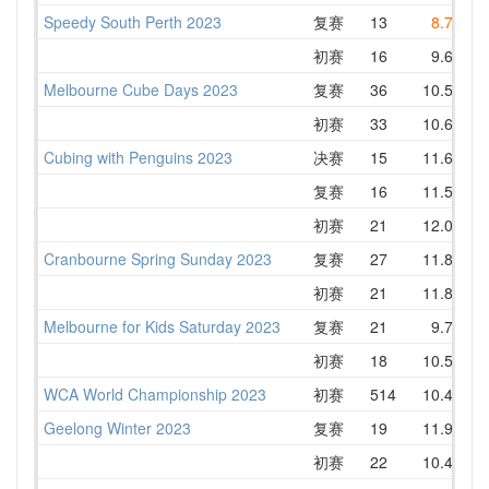
Speedy South Perth 2023
复赛
13
8.76
初赛
16
9.65
Melbourne Cube Days 2023
复赛
36
10.52
初赛
33
10.67
Cubing with Penguins 2023
决赛
15
11.64
复赛
16
11.50
初赛
21
12.08
Cranbourne Spring Sunday 2023
复赛
27
11.80
初赛
21
11.84
Melbourne for Kids Saturday 2023
复赛
21
9.75
初赛
18
10.56
WCA World Championship 2023
初赛
514
10.40
Geelong Winter 2023
复赛
19
11.92
初赛
22
10.47