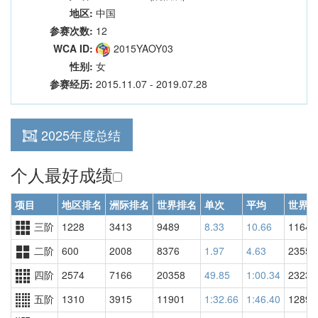
地区:
中国
参赛次数:
12
WCA ID:
2015YAOY03
性别:
女
参赛经历:
2015.11.07 - 2019.07.28
2025年度总结
个人最好成绩
项目
地区排名
洲际排名
世界排名
单次
平均
世界排
三阶
1228
3413
9489
8.33
10.66
11646
二阶
600
2008
8376
1.97
4.63
23556
四阶
2574
7166
20358
49.85
1:00.34
23232
五阶
1310
3915
11901
1:32.66
1:46.40
12897