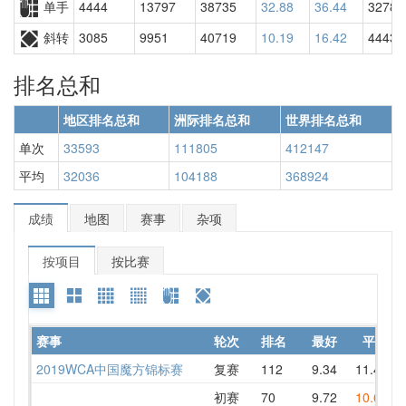
单手
4444
13797
38735
32.88
36.44
32782
斜转
3085
9951
40719
10.19
16.42
44439
排名总和
地区排名总和
洲际排名总和
世界排名总和
单次
33593
111805
412147
平均
32036
104188
368924
成绩
地图
赛事
杂项
按项目
按比赛
赛事
轮次
排名
最好
平均
2019WCA中国魔方锦标赛
复赛
112
9.34
11.42
1
初赛
70
9.72
10.66
1