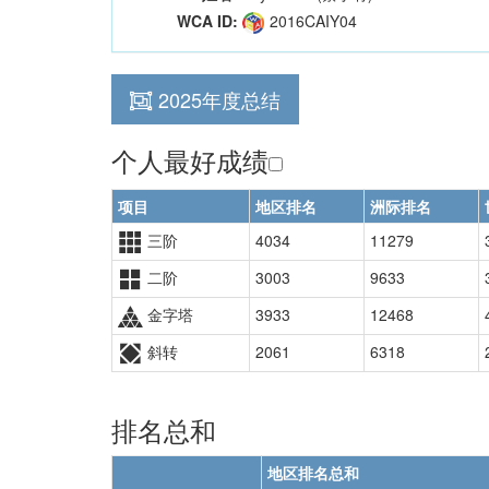
WCA ID:
2016CAIY04
2025年度总结
个人最好成绩
项目
地区排名
洲际排名
三阶
4034
11279
二阶
3003
9633
金字塔
3933
12468
斜转
2061
6318
排名总和
地区排名总和