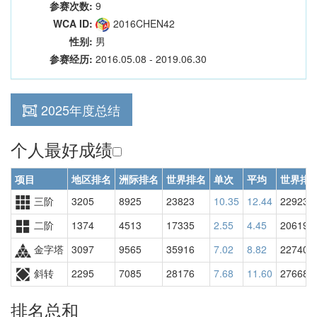
参赛次数:
9
WCA ID:
2016CHEN42
性别:
男
参赛经历:
2016.05.08 - 2019.06.30
2025年度总结
个人最好成绩
项目
地区排名
洲际排名
世界排名
单次
平均
世界排
三阶
3205
8925
23823
10.35
12.44
22923
二阶
1374
4513
17335
2.55
4.45
20619
金字塔
3097
9565
35916
7.02
8.82
22740
斜转
2295
7085
28176
7.68
11.60
27668
排名总和