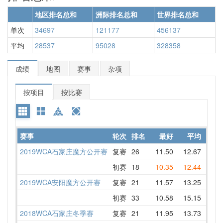
地区排名总和
洲际排名总和
世界排名总和
单次
34697
121177
456137
平均
28537
95028
328358
成绩
地图
赛事
杂项
按项目
按比赛
赛事
轮次
排名
最好
平均
详情
2019WCA石家庄魔方公开赛
复赛
26
11.50
12.67
13.6
初赛
18
10.35
12.44
13.2
2019WCA安阳魔方公开赛
复赛
21
11.57
13.25
12.6
初赛
33
10.58
15.15
DNF 
2018WCA石家庄冬季赛
复赛
21
11.95
13.73
12.7