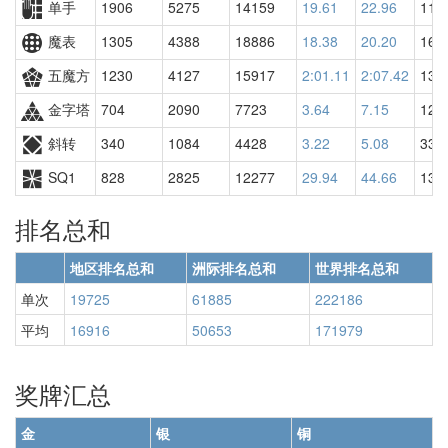
单手
1906
5275
14159
19.61
22.96
119
魔表
1305
4388
18886
18.38
20.20
163
五魔方
1230
4127
15917
2:01.11
2:07.42
139
金字塔
704
2090
7723
3.64
7.15
126
斜转
340
1084
4428
3.22
5.08
333
SQ1
828
2825
12277
29.94
44.66
135
排名总和
地区排名总和
洲际排名总和
世界排名总和
单次
19725
61885
222186
平均
16916
50653
171979
奖牌汇总
金
银
铜