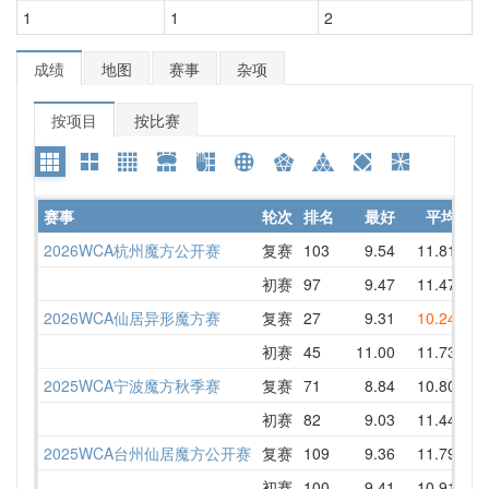
1
1
2
成绩
地图
赛事
杂项
按项目
按比赛
赛事
轮次
排名
最好
平均
详
2026WCA杭州魔方公开赛
复赛
103
9.54
11.81
11
初赛
97
9.47
11.47
13
2026WCA仙居异形魔方赛
复赛
27
9.31
10.24
10
初赛
45
11.00
11.73
12
2025WCA宁波魔方秋季赛
复赛
71
8.84
10.80
11
初赛
82
9.03
11.44
12
2025WCA台州仙居魔方公开赛
复赛
109
9.36
11.79
9.
初赛
100
9.41
10.91
9.