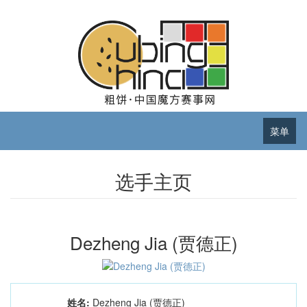
菜单
选手主页
Dezheng Jia (贾德正)
姓名:
Dezheng Jia (贾德正)