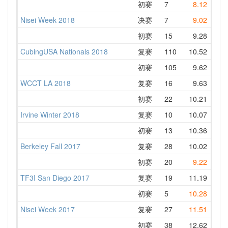
初赛
7
8.12
10
Nisei Week 2018
决赛
7
9.02
10.
初赛
15
9.28
11.
CubingUSA Nationals 2018
复赛
110
10.52
10.
初赛
105
9.62
10
WCCT LA 2018
复赛
16
9.63
11.
初赛
22
10.21
11.
Irvine Winter 2018
复赛
10
10.07
11
初赛
13
10.36
11
Berkeley Fall 2017
复赛
28
10.02
11.
初赛
20
9.22
11.
TF3I San Diego 2017
复赛
19
11.19
12.
初赛
5
10.28
11
Nisei Week 2017
复赛
27
11.51
12
初赛
38
12.62
13