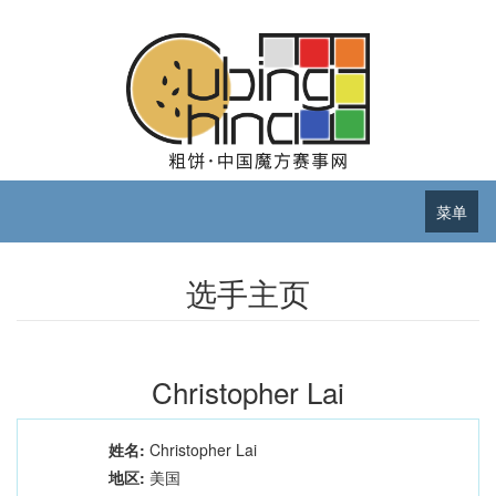
菜单
选手主页
Christopher Lai
姓名:
Christopher Lai
地区:
美国