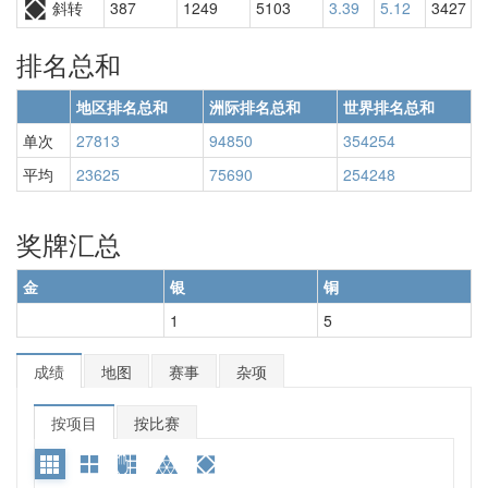
斜转
387
1249
5103
3.39
5.12
3427
排名总和
地区排名总和
洲际排名总和
世界排名总和
单次
27813
94850
354254
平均
23625
75690
254248
奖牌汇总
金
银
铜
1
5
成绩
地图
赛事
杂项
按项目
按比赛