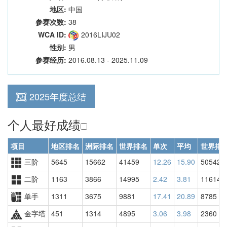
地区:
中国
参赛次数:
38
WCA ID:
2016LIJU02
性别:
男
参赛经历:
2016.08.13 - 2025.11.09
2025年度总结
个人最好成绩
项目
地区排名
洲际排名
世界排名
单次
平均
世界排
三阶
5645
15662
41459
12.26
15.90
50542
二阶
1163
3866
14995
2.42
3.81
11614
单手
1311
3675
9881
17.41
20.89
8785
金字塔
451
1314
4895
3.06
3.98
2360