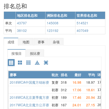
排名总和
地区排名总和
洲际排名总和
世界排名总和
单次
43797
145008
514521
平均
38102
123192
407049
成绩
地图
赛事
杂项
按项目
按比赛
赛事
轮次
排名
最好
平均
详情
2018WCA中国魔方锦标赛
复赛
318
16.98
18.97
17.80 
初赛
312
17.06
18.61
17.06 
2018WCA北京夏季魔方赛
初赛
189
17.46
20.94
22.21 
2017WCA北京魔方公开赛
初赛
167
24.01
27.15
28.07 