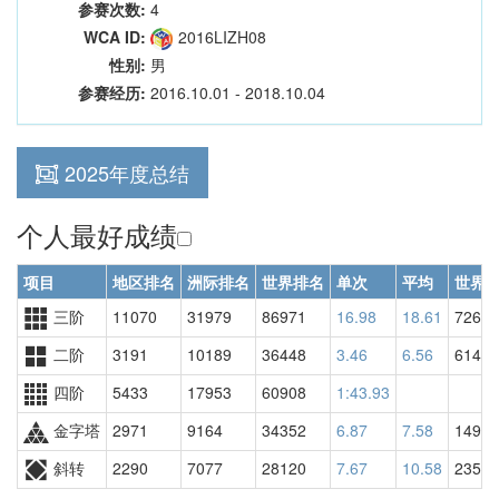
参赛次数:
4
WCA ID:
2016LIZH08
性别:
男
参赛经历:
2016.10.01 - 2018.10.04
2025年度总结
个人最好成绩
项目
地区排名
洲际排名
世界排名
单次
平均
世界
三阶
11070
31979
86971
16.98
18.61
72666
二阶
3191
10189
36448
3.46
6.56
61431
四阶
5433
17953
60908
1:43.93
金字塔
2971
9164
34352
6.87
7.58
14971
斜转
2290
7077
28120
7.67
10.58
23504