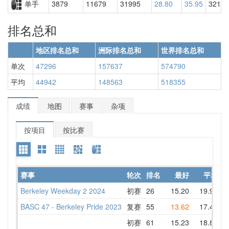
单手
3879
11679
31995
28.80
35.95
32131
排名总和
地区排名总和
洲际排名总和
世界排名总和
单次
47296
157637
574790
平均
44942
148563
518355
成绩
地图
赛事
杂项
按项目
按比赛
赛事
轮次
排名
最好
平均
Berkeley Weekday 2 2024
初赛
26
15.20
19.93
2
BASC 47 - Berkeley Pride 2023
复赛
55
13.62
17.43
2
初赛
61
15.23
18.83
2