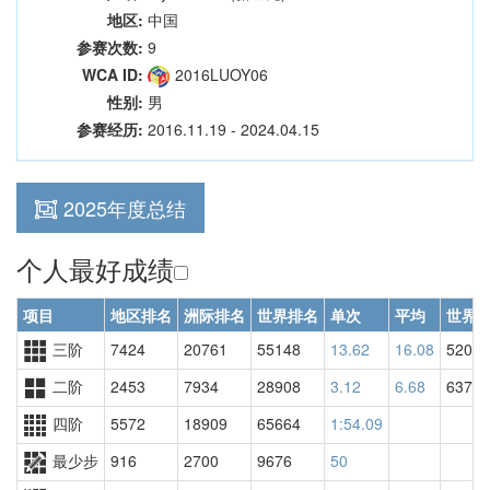
地区:
中国
参赛次数:
9
WCA ID:
2016LUOY06
性别:
男
参赛经历:
2016.11.19 - 2024.04.15
2025年度总结
个人最好成绩
项目
地区排名
洲际排名
世界排名
单次
平均
世界
三阶
7424
20761
55148
13.62
16.08
52012
二阶
2453
7934
28908
3.12
6.68
63769
四阶
5572
18909
65664
1:54.09
最少步
916
2700
9676
50