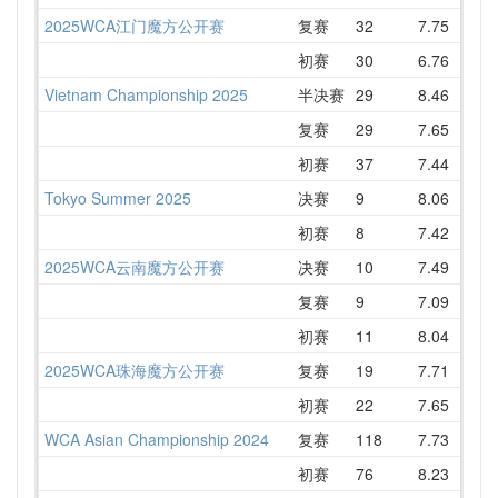
2025WCA江门魔方公开赛
复赛
32
7.75
8.
初赛
30
6.76
8.
Vietnam Championship 2025
半决赛
29
8.46
9.
复赛
29
7.65
8.
初赛
37
7.44
9.
Tokyo Summer 2025
决赛
9
8.06
8.
初赛
8
7.42
8.
2025WCA云南魔方公开赛
决赛
10
7.49
8.
复赛
9
7.09
8.
初赛
11
8.04
8.
2025WCA珠海魔方公开赛
复赛
19
7.71
8.
初赛
22
7.65
8.
WCA Asian Championship 2024
复赛
118
7.73
9.
初赛
76
8.23
8.