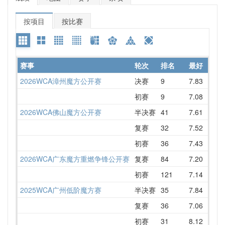
按项目
按比赛
赛事
轮次
排名
最好
平
2026WCA漳州魔方公开赛
决赛
9
7.83
8.
初赛
9
7.08
8.
2026WCA佛山魔方公开赛
半决赛
41
7.61
8.
复赛
32
7.52
8.
初赛
36
7.43
8.
2026WCA广东魔方重燃争锋公开赛
复赛
84
7.20
9.
初赛
121
7.14
9.
2025WCA广州低阶魔方赛
半决赛
35
7.84
9.
复赛
36
7.06
8.
初赛
31
8.12
8.