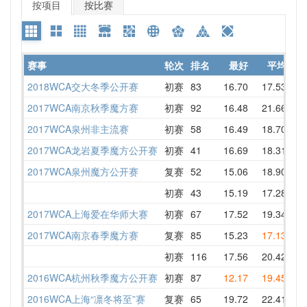
按项目
按比赛
赛事
轮次
排名
最好
平均
详
2018WCA交大冬季公开赛
初赛
83
16.70
17.53
16
2017WCA南京秋季魔方赛
初赛
92
16.48
21.66
21
2017WCA泉州非主流赛
初赛
58
16.49
18.70
20
2017WCA龙岩夏季魔方公开赛
初赛
41
16.69
18.31
16
2017WCA泉州魔方公开赛
复赛
52
15.06
18.90
15
初赛
43
15.19
17.28
20
2017WCA上海爱在华师大赛
初赛
67
17.52
19.34
18
2017WCA南京春季魔方赛
复赛
85
15.23
17.13
16
初赛
116
17.56
20.42
23
2016WCA杭州秋季魔方公开赛
初赛
87
12.17
19.45
20
2016WCA上海“凛冬将至”赛
复赛
65
19.72
22.41
22