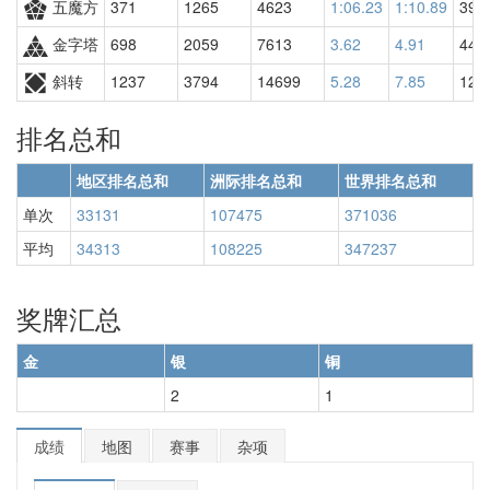
五魔方
371
1265
4623
1:06.23
1:10.89
390
金字塔
698
2059
7613
3.62
4.91
445
斜转
1237
3794
14699
5.28
7.85
125
排名总和
地区排名总和
洲际排名总和
世界排名总和
单次
33131
107475
371036
平均
34313
108225
347237
奖牌汇总
金
银
铜
2
1
成绩
地图
赛事
杂项