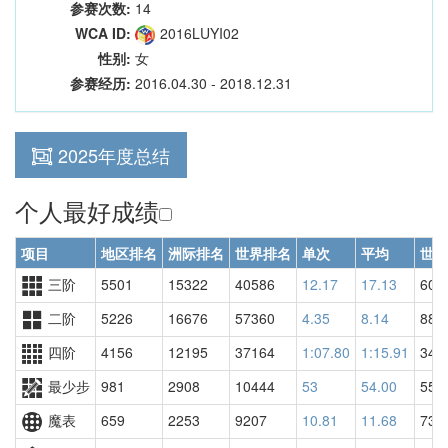
参赛次数:
14
WCA ID:
2016LUYI02
性别:
女
参赛经历:
2016.04.30 - 2018.12.31
2025年度总结
个人最好成绩
项目
地区排名
洲际排名
世界排名
单次
平均
世界
三阶
5501
15322
40586
12.17
17.13
606
二阶
5226
16676
57360
4.35
8.14
889
四阶
4156
12195
37164
1:07.80
1:15.91
348
最少步
981
2908
10444
53
54.00
555
魔表
659
2253
9207
10.81
11.68
731