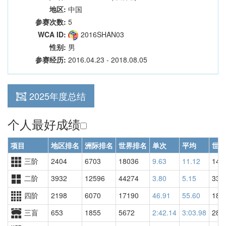
地区:
中国
参赛次数:
5
WCA ID:
2016SHAN03
性别:
男
参赛经历:
2016.04.23 - 2018.08.05
2025年度总结
个人最好成绩
项目
地区排名
洲际排名
世界排名
单次
平均
世界
三阶
2404
6703
18036
9.63
11.12
142
二阶
3932
12596
44274
3.80
5.15
330
四阶
2198
6070
17190
46.91
55.60
189
三盲
653
1855
5672
2:42.14
3:03.98
280