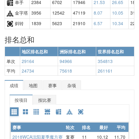
单手
2384
6702
17946
21.53
26.65
180
金字塔
3956
12542
47119
8.07
10.05
318
斜转
1839
5623
21910
6.57
10.34
225
排名总和
地区排名总和
洲际排名总和
世界排名总和
单次
29164
94966
354813
平均
24734
75618
261161
成绩
地图
赛事
杂项
按项目
按比赛
赛事
轮次
排名
最好
平均
详情
2018WCA沈阳夏季魔方赛
复赛
11
10.12
11.70
11.2