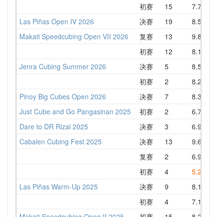
初赛
15
7.75
Las Piñas Open IV 2026
决赛
19
8.58
1
Makati Speedcubing Open VII 2026
复赛
13
9.80
1
初赛
12
8.13
Jenra Cubing Summer 2026
决赛
5
8.53
初赛
2
8.29
Pinoy Big Cubes Open 2026
决赛
7
8.35
Just Cube and Go Pangasinan 2025
初赛
2
6.72
Dare to DR Rizal 2025
决赛
3
6.92
1
Cabalen Cubing Fest 2025
决赛
13
9.62
1
复赛
2
6.96
初赛
4
5.25
Las Piñas Warm-Up 2025
决赛
9
8.15
初赛
4
7.19
Makati Speedcubing Open II 2025
初赛
15
8.23
1