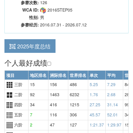
参赛次数:
126
WCA ID:
2016STEP05
性别:
男
参赛经历:
2016.07.31 - 2026.07.12
2025年度总结
个人最好成绩
项目
地区排名
洲际排名
世界排名
单次
平均
世界
三阶
15
156
486
5.25
7.29
845
二阶
92
1463
6232
1.76
2.68
288
四阶
34
416
1215
27.25
31.14
990
五阶
7
116
306
45.57
52.01
346
六阶
2
47
127
1:21.37
1:29.97
158