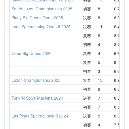
South Luzon Championship 2025
初赛
8
6.75
Pinoy Big Cubes Open 2025
决赛
8
8.05
1
Imus Speedcubing Open II 2025
决赛
11
6.47
1
复赛
6
8.14
初赛
4
8.74
Cebu Big Cubes 2025
决赛
4
6.63
复赛
5
8.40
初赛
3
6.61
Luzon Championship 2025
复赛
15
8.96
初赛
8
8.02
Turn 'N Solve Marikina 2024
决赛
7
8.35
1
初赛
7
8.50
Las Piñas Speedcubing II 2024
决赛
5
8.02
初赛
4
7.54