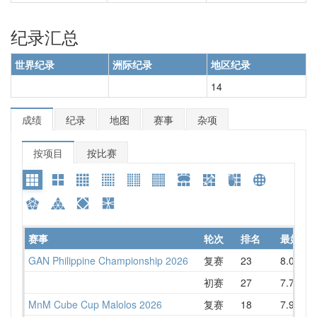
纪录汇总
世界纪录
洲际纪录
地区纪录
14
成绩
纪录
地图
赛事
杂项
按项目
按比赛
赛事
轮次
排名
最好
GAN Philippine Championship 2026
复赛
23
8.06
初赛
27
7.74
1
MnM Cube Cup Malolos 2026
复赛
18
7.90