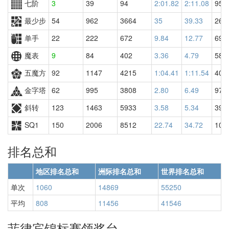
七阶
3
39
94
2:01.82
2:11.08
95
最少步
54
962
3664
35
39.33
269
单手
22
222
672
9.84
12.77
690
魔表
9
84
402
3.36
4.79
587
五魔方
92
1147
4215
1:04.41
1:11.54
401
金字塔
62
995
3808
2.80
6.49
971
斜转
123
1463
5933
3.58
5.34
397
SQ1
150
2006
8512
22.74
34.72
100
排名总和
地区排名总和
洲际排名总和
世界排名总和
单次
1060
14869
55250
平均
808
11456
41546
菲律宾锦标赛领奖台