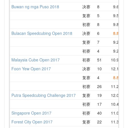
Buwan ng mga Puso 2018
决赛
8
9.68
1
复赛
5
9.51
1
初赛
8
9.82
1
Bulacan Speedcubing Open 2018
决赛
6
8.88
1
复赛
7
9.24
1
初赛
4
9.24
1
Malaysia Cube Open 2017
初赛
51
10.90
1
Foon Yew Open 2017
决赛
10
12.10
1
复赛
4
8.88
初赛
26
11.25
1
Putra Speedcubing Challenge 2017
复赛
19
12.03
1
初赛
17
10.49
1
Singapore Open 2017
初赛
40
11.02
1
Forest City Open 2017
复赛
22
11.34
1