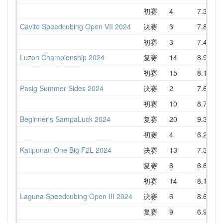
初赛
4
7.34
Cavite Speedcubing Open VII 2024
决赛
3
7.80
初赛
3
7.46
Luzon Championship 2024
复赛
14
8.95
初赛
15
8.16
Pasig Summer Sides 2024
决赛
2
7.63
初赛
10
8.75
1
Beginner's SampaLuck 2024
复赛
20
9.36
1
初赛
4
6.23
Katipunan One Big F2L 2024
决赛
13
7.31
复赛
6
6.63
初赛
14
8.13
Laguna Speedcubing Open III 2024
决赛
6
8.69
复赛
9
6.96