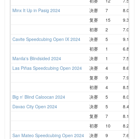
初赛
12
7.59
1
Minx It Up in Pasig 2024
决赛
7
8.02
1
复赛
15
9.38
1
初赛
2
7.07
Cavite Speedcubing Open IX 2024
决赛
5
9.11
初赛
1
6.86
Manila's Blindsided 2024
决赛
1
7.59
Las Piñas Speedcubing Open 2024
决赛
4
8.67
复赛
9
7.96
1
初赛
4
8.52
Big n' Blind Caloocan 2024
决赛
5
8.08
Davao City Open 2024
决赛
5
8.45
复赛
7
8.18
初赛
10
8.29
San Mateo Speedcubing Open 2024
决赛
9
7.63