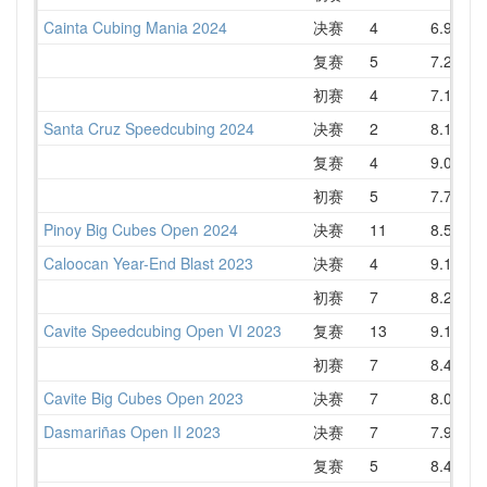
Cainta Cubing Mania 2024
决赛
4
6.91
复赛
5
7.23
初赛
4
7.18
Santa Cruz Speedcubing 2024
决赛
2
8.16
复赛
4
9.08
初赛
5
7.75
Pinoy Big Cubes Open 2024
决赛
11
8.58
1
Caloocan Year-End Blast 2023
决赛
4
9.12
初赛
7
8.28
Cavite Speedcubing Open VI 2023
复赛
13
9.16
1
初赛
7
8.42
Cavite Big Cubes Open 2023
决赛
7
8.05
Dasmariñas Open II 2023
决赛
7
7.97
复赛
5
8.47