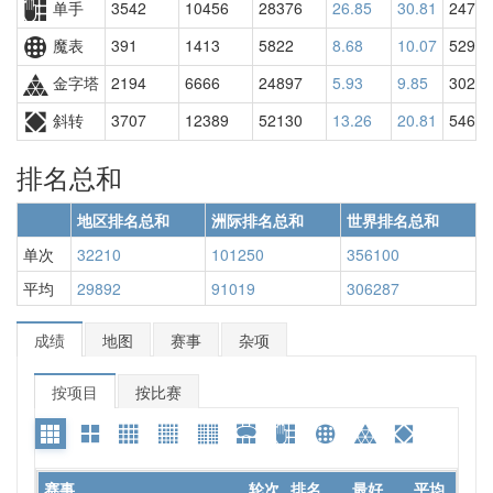
单手
3542
10456
28376
26.85
30.81
24700
魔表
391
1413
5822
8.68
10.07
5295
金字塔
2194
6666
24897
5.93
9.85
30286
斜转
3707
12389
52130
13.26
20.81
54660
排名总和
地区排名总和
洲际排名总和
世界排名总和
单次
32210
101250
356100
平均
29892
91019
306287
成绩
地图
赛事
杂项
按项目
按比赛
赛事
轮次
排名
最好
平均
详情