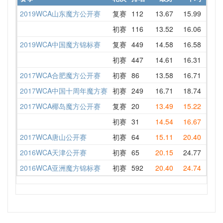
2019WCA山东魔方公开赛
复赛
112
13.67
15.99
16.1
初赛
116
13.52
16.06
15.4
2019WCA中国魔方锦标赛
复赛
449
14.58
16.58
17.3
初赛
447
14.61
16.31
18.8
2017WCA合肥魔方公开赛
初赛
86
13.58
16.71
14.3
2017WCA中国十周年魔方赛
初赛
249
16.71
18.74
17.9
2017WCA椰岛魔方公开赛
复赛
20
13.49
15.22
16.2
初赛
31
14.54
16.67
16.8
2017WCA唐山公开赛
初赛
64
15.11
20.40
DNF 
2016WCA天津公开赛
初赛
65
20.15
24.77
26.2
2016WCA亚洲魔方锦标赛
初赛
592
20.40
24.74
25.5