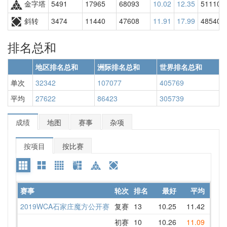
金字塔
5491
17965
68093
10.02
12.35
51110
斜转
3474
11440
47608
11.91
17.99
48540
排名总和
地区排名总和
洲际排名总和
世界排名总和
单次
32342
107077
405769
平均
27622
86423
305739
成绩
地图
赛事
杂项
按项目
按比赛
赛事
轮次
排名
最好
平均
详情
2019WCA石家庄魔方公开赛
复赛
13
10.25
11.42
10.2
初赛
10
10.26
11.09
10.2