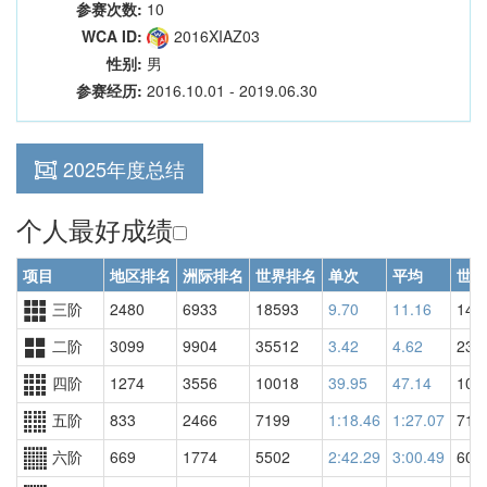
参赛次数:
10
WCA ID:
2016XIAZ03
性别:
男
参赛经历:
2016.10.01 - 2019.06.30
2025年度总结
个人最好成绩
项目
地区排名
洲际排名
世界排名
单次
平均
世界
三阶
2480
6933
18593
9.70
11.16
144
二阶
3099
9904
35512
3.42
4.62
233
四阶
1274
3556
10018
39.95
47.14
109
五阶
833
2466
7199
1:18.46
1:27.07
718
六阶
669
1774
5502
2:42.29
3:00.49
602