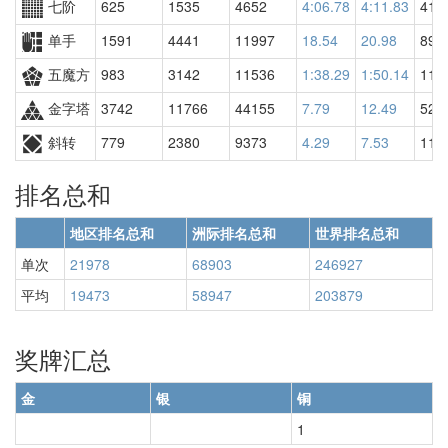
七阶
625
1535
4652
4:06.78
4:11.83
410
单手
1591
4441
11997
18.54
20.98
892
五魔方
983
3142
11536
1:38.29
1:50.14
113
金字塔
3742
11766
44155
7.79
12.49
523
斜转
779
2380
9373
4.29
7.53
112
排名总和
地区排名总和
洲际排名总和
世界排名总和
单次
21978
68903
246927
平均
19473
58947
203879
奖牌汇总
金
银
铜
1