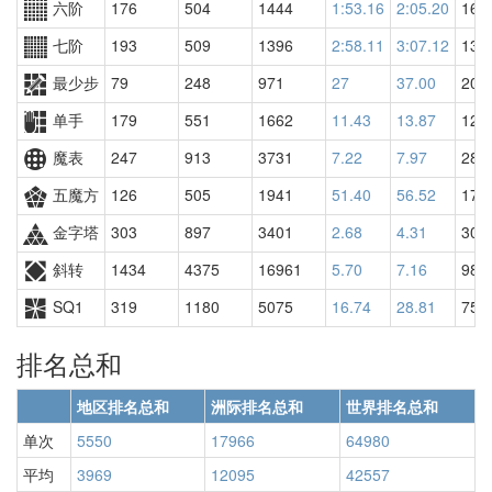
六阶
176
504
1444
1:53.16
2:05.20
164
七阶
193
509
1396
2:58.11
3:07.12
133
最少步
79
248
971
27
37.00
207
单手
179
551
1662
11.43
13.87
120
魔表
247
913
3731
7.22
7.97
284
五魔方
126
505
1941
51.40
56.52
172
金字塔
303
897
3401
2.68
4.31
300
斜转
1434
4375
16961
5.70
7.16
987
SQ1
319
1180
5075
16.74
28.81
759
排名总和
地区排名总和
洲际排名总和
世界排名总和
单次
5550
17966
64980
平均
3969
12095
42557