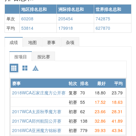
地区排名总和
洲际排名总和
世界排名总和
单次
60208
205454
742875
平均
53814
179918
627870
成绩
地图
赛事
杂项
按项目
按比赛
赛事
轮次
排名
最好
平均
详情
2018WCA石家庄魔方公开赛
复赛
70
18.80
23.79
26.4
初赛
55
17.52
18.63
19.5
2017WCA太原秋季魔方赛
初赛
62
23.66
28.31
23.6
2017WCA郑州航院公开赛
初赛
138
32.86
41.89
32.8
2016WCA亚洲魔方锦标赛
初赛
779
39.93
43.94
46.9