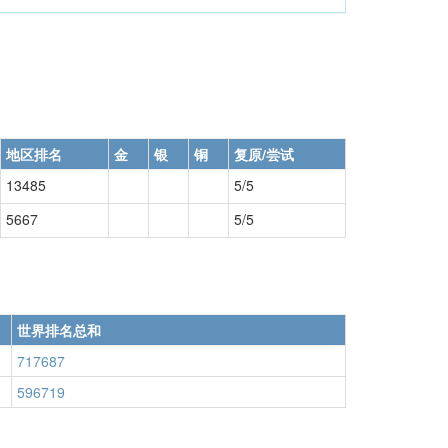
地区排名
金
银
铜
复原/尝试
13485
5/5
5667
5/5
世界排名总和
717687
596719