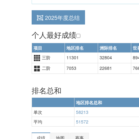
2025年度总结
个人最好成绩
项目
地区排名
洲际排名
世
三阶
11301
32804
89
二阶
7053
22681
76
排名总和
地区排名总和
单次
58213
平均
51572
成绩
地图
赛事