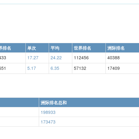
界排名
单次
平均
世界排名
洲际排名
433
17.27
24.22
112456
40388
651
5.17
6.35
57132
17409
洲际排名总和
198933
173473