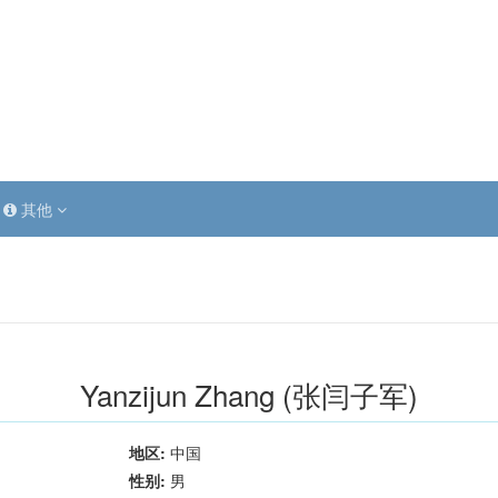
其他
Yanzijun Zhang (张闫子军)
地区:
中国
性别:
男