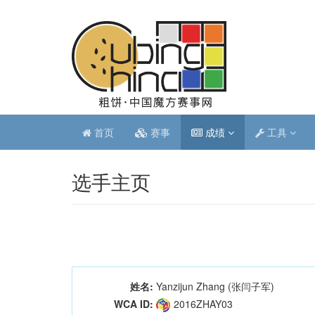
首页
赛事
成绩
工具
选手主页
姓名:
Yanzijun Zhang (张闫子军)
WCA ID:
2016ZHAY03