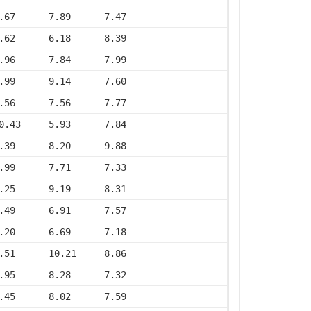
.67      7.89      7.47
.62      6.18      8.39
.96      7.84      7.99
.99      9.14      7.60
.56      7.56      7.77
0.43     5.93      7.84
.39      8.20      9.88
.99      7.71      7.33
.25      9.19      8.31
.49      6.91      7.57
.20      6.69      7.18
.51      10.21     8.86
.95      8.28      7.32
.45      8.02      7.59