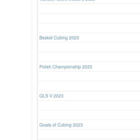
Beskid Cubing 2023
Polish Championship 2023
GLS V 2023
Goats of Cubing 2023