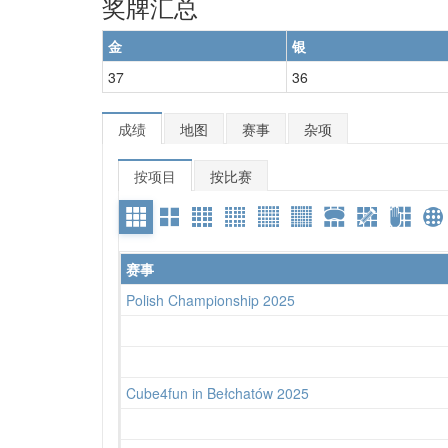
奖牌汇总
金
银
37
36
成绩
地图
赛事
杂项
按项目
按比赛
赛事
Polish Championship 2025
Cube4fun in Bełchatów 2025