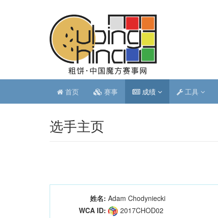
首页
赛事
成绩
工具
选手主页
姓名:
Adam Chodyniecki
WCA ID:
2017CHOD02