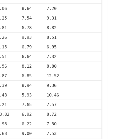
.06      8.64      7.20
.25      7.54      9.31
.81      6.78      8.82
.26      9.93      8.51
.15      6.79      6.95
.51      6.64      7.32
.56      8.12      8.80
.87      6.85      12.52
.39      8.94      9.36
.48      5.93      10.46
.21      7.65      7.57
3.82     6.92      8.72
.98      6.22      7.50
.68      9.00      7.53