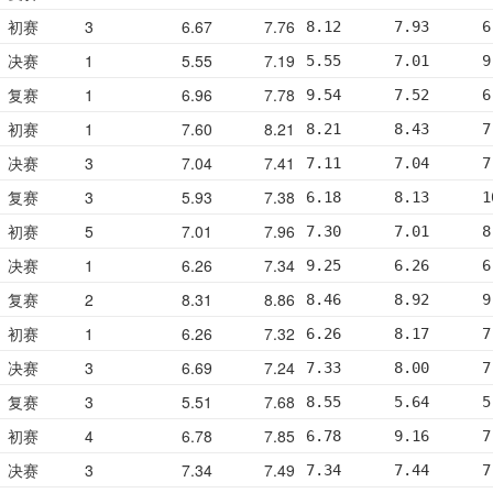
初赛
3
6.67
7.76
8.12      7.93      6
决赛
1
5.55
7.19
5.55      7.01      9
复赛
1
6.96
7.78
9.54      7.52      6
初赛
1
7.60
8.21
8.21      8.43      7
决赛
3
7.04
7.41
7.11      7.04      7
复赛
3
5.93
7.38
6.18      8.13      1
初赛
5
7.01
7.96
7.30      7.01      8
决赛
1
6.26
7.34
9.25      6.26      6
复赛
2
8.31
8.86
8.46      8.92      9
初赛
1
6.26
7.32
6.26      8.17      7
决赛
3
6.69
7.24
7.33      8.00      7
复赛
3
5.51
7.68
8.55      5.64      5
初赛
4
6.78
7.85
6.78      9.16      7
决赛
3
7.34
7.49
7.34      7.44      7