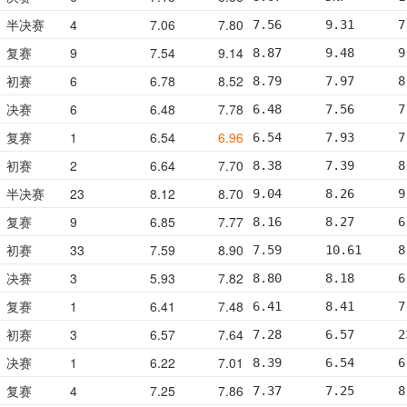
半决赛
4
7.06
7.80
7.56      9.31      7
复赛
9
7.54
9.14
8.87      9.48      9
初赛
6
6.78
8.52
8.79      7.97      8
决赛
6
6.48
7.78
6.48      7.56      7
复赛
1
6.54
6.96
6.54      7.93      7
初赛
2
6.64
7.70
8.38      7.39      8
半决赛
23
8.12
8.70
9.04      8.26      9
复赛
9
6.85
7.77
8.16      8.27      6
初赛
33
7.59
8.90
7.59      10.61     8
决赛
3
5.93
7.82
8.80      8.18      6
复赛
1
6.41
7.48
6.41      8.41      7
初赛
3
6.57
7.64
7.28      6.57      2
决赛
1
6.22
7.01
8.39      6.54      6
复赛
4
7.25
7.86
7.37      7.25      8