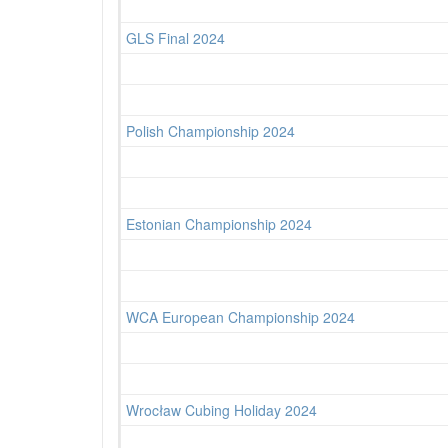
GLS Final 2024
Polish Championship 2024
Estonian Championship 2024
WCA European Championship 2024
Wrocław Cubing Holiday 2024