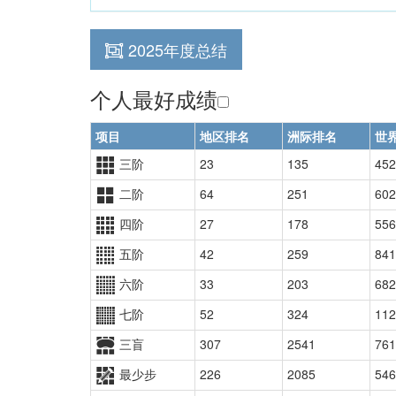
2025年度总结
个人最好成绩
项目
地区排名
洲际排名
世
三阶
23
135
452
二阶
64
251
602
四阶
27
178
556
五阶
42
259
841
六阶
33
203
682
七阶
52
324
112
三盲
307
2541
761
最少步
226
2085
546