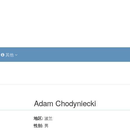
其他
Adam Chodyniecki
地区:
波兰
性别:
男