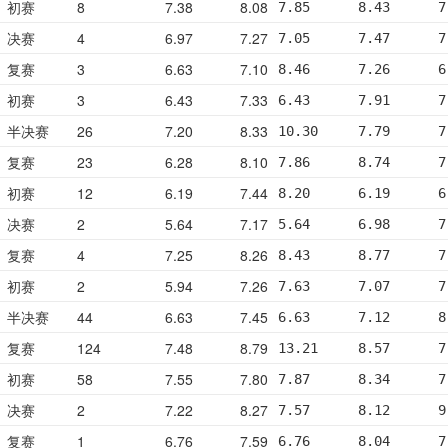
初赛
8
7.38
8.08
7.85      8.43      7
决赛
4
6.97
7.27
7.05      7.47      7
复赛
3
6.63
7.10
8.46      7.26      6
初赛
3
6.43
7.33
6.43      7.91      7
半决赛
26
7.20
8.33
10.30     7.79      7
复赛
23
6.28
8.10
7.86      8.74      7
初赛
12
6.19
7.44
8.20      6.19      6
决赛
2
5.64
7.17
5.64      6.98      7
复赛
4
7.25
8.26
8.43      8.77      7
初赛
2
5.94
7.26
7.63      7.07      7
半决赛
44
6.63
7.45
6.63      7.12      8
复赛
124
7.48
8.79
13.21     8.57      7
初赛
58
7.55
7.80
7.87      8.34      7
决赛
2
7.22
8.27
7.57      8.12      9
复赛
1
6.76
7.59
6.76      8.04      7