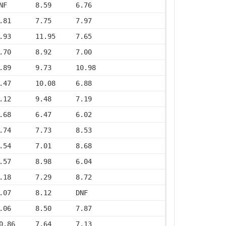
NF       8.59      6.76
.81      7.75      7.97
.93      11.95     7.65
.70      8.92      7.00
.89      9.73      10.98
.47      10.08     6.88
.12      9.48      7.19
.68      6.47      6.02
.74      7.73      8.53
.54      7.01      8.68
.57      8.98      6.04
.18      7.29      8.72
.07      8.12      DNF
.06      8.50      7.87
0.86     7.64      7.13