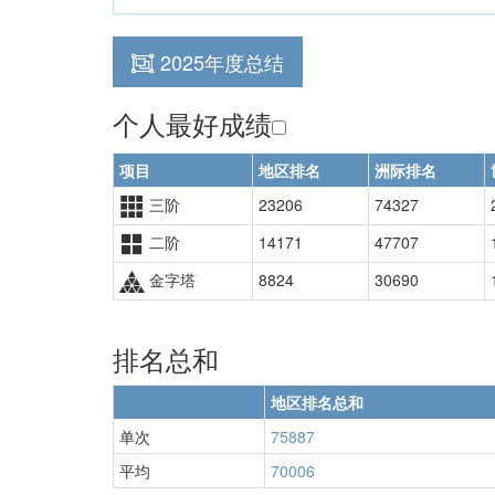
2025年度总结
个人最好成绩
项目
地区排名
洲际排名
三阶
23206
74327
二阶
14171
47707
金字塔
8824
30690
排名总和
地区排名总和
单次
75887
平均
70006