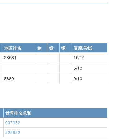
地区排名
金
银
铜
复原/尝试
23531
10/10
5/10
8389
9/10
世界排名总和
937952
828982