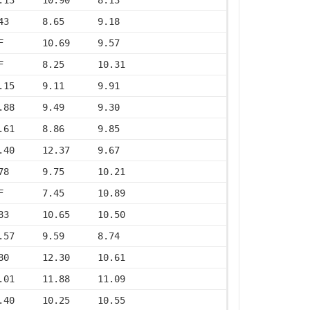
43      8.65      9.18
F       10.69     9.57
F       8.25      10.31
.15     9.11      9.91
.88     9.49      9.30
.61     8.86      9.85
.40     12.37     9.67
78      9.75      10.21
F       7.45      10.89
83      10.65     10.50
.57     9.59      8.74
80      12.30     10.61
.01     11.88     11.09
.40     10.25     10.55