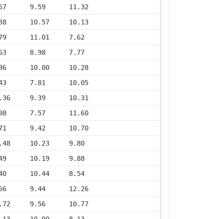
57      9.59      11.32
38      10.57     10.13
79      11.01     7.62
63      8.98      7.77
36      10.00     10.28
43      7.81      10.05
.36     9.39      10.31
98      7.57      11.60
71      9.42      10.70
.48     10.23     9.80
49      10.19     9.88
40      10.44     8.54
56      9.44      12.26
.72     9.56      10.77
.13     10.90     8.13