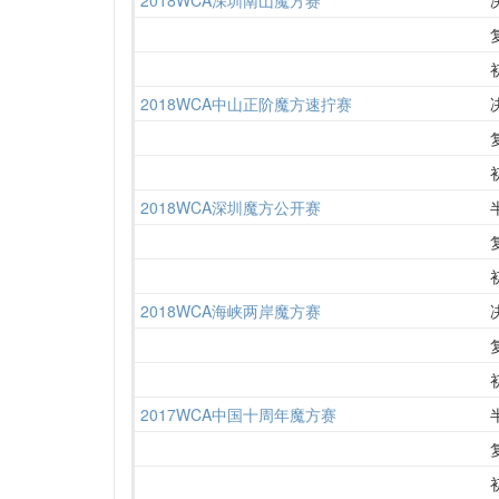
2018WCA中山正阶魔方速拧赛
2018WCA深圳魔方公开赛
2018WCA海峡两岸魔方赛
2017WCA中国十周年魔方赛