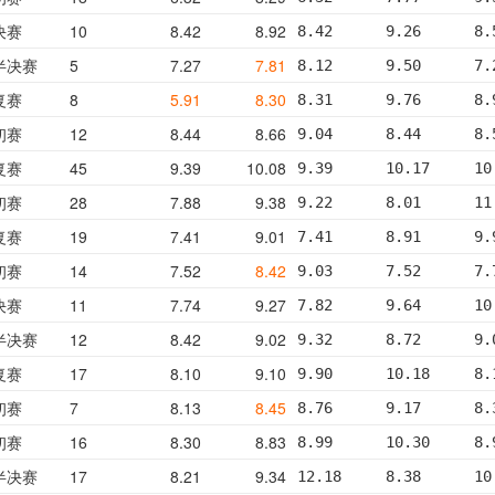
决赛
10
8.42
8.92
8.42      9.26      8.
半决赛
5
7.27
7.81
8.12      9.50      7.
复赛
8
5.91
8.30
8.31      9.76      8.
初赛
12
8.44
8.66
9.04      8.44      8.
复赛
45
9.39
10.08
9.39      10.17     10
初赛
28
7.88
9.38
9.22      8.01      11
复赛
19
7.41
9.01
7.41      8.91      9.
初赛
14
7.52
8.42
9.03      7.52      7.
决赛
11
7.74
9.27
7.82      9.64      10
半决赛
12
8.42
9.02
9.32      8.72      9.
复赛
17
8.10
9.10
9.90      10.18     8.
初赛
7
8.13
8.45
8.76      9.17      8.
初赛
16
8.30
8.83
8.99      10.30     8.
半决赛
17
8.21
9.34
12.18     8.38      10