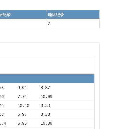
际纪录
地区纪录
7
56      9.01      8.87
36      7.74      10.09
44      10.10     8.33
58      5.97      8.38
.74     6.93      10.30