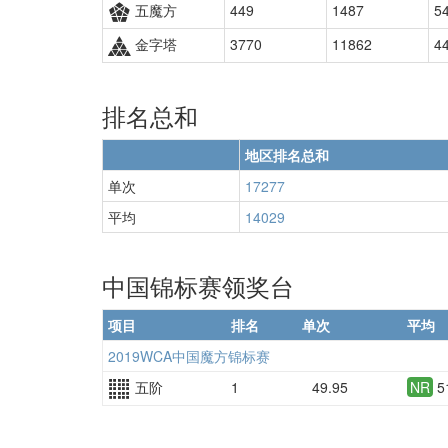
五魔方
449
1487
5
金字塔
3770
11862
4
排名总和
地区排名总和
单次
17277
平均
14029
中国锦标赛领奖台
项目
排名
单次
平均
2019WCA中国魔方锦标赛
五阶
1
49.95
NR
5