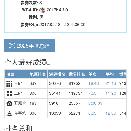
参赛次数:
3
WCA ID:
2017KARI01
性别:
男
参赛经历:
2017.02.18 - 2019.06.30
2025年度总结
个人最好成绩
项目
地区排名
洲际排名
世界排名
单次
平均
世界
三阶
639
30276
81952
16.43
21.13
91340
二阶
800
35141
119734
7.55
11.90
12845
五魔方
163
5916
25557
3:00.05
金字塔
308
13859
52271
8.53
12.39
51460
排名总和