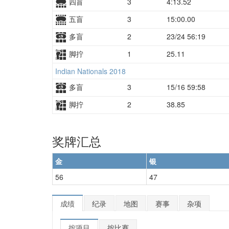
四盲
3
4:13.52
五盲
3
15:00.00
多盲
2
23/24 56:19
脚拧
1
25.11
Indian Nationals 2018
多盲
3
15/16 59:58
脚拧
2
38.85
奖牌汇总
金
银
56
47
成绩
纪录
地图
赛事
杂项
按项目
按比赛