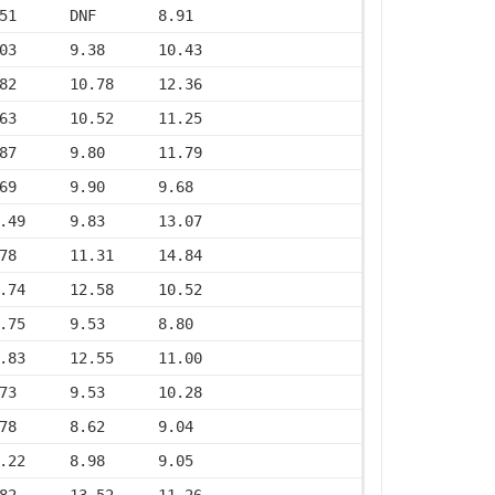
51      DNF       8.91
03      9.38      10.43
82      10.78     12.36
63      10.52     11.25
87      9.80      11.79
69      9.90      9.68
.49     9.83      13.07
78      11.31     14.84
.74     12.58     10.52
.75     9.53      8.80
.83     12.55     11.00
73      9.53      10.28
78      8.62      9.04
.22     8.98      9.05
82      13.52     11.26