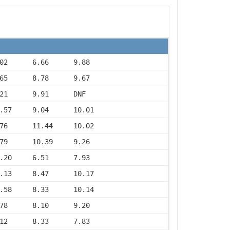
02      6.66      9.88
65      8.78      9.67
21      9.91      DNF
.57     9.04      10.01
76      11.44     10.02
79      10.39     9.26
.20     6.51      7.93
.13     8.47      10.17
.58     8.33      10.14
78      8.10      9.20
12      8.33      7.83