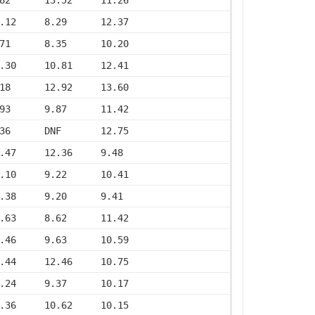
.12     8.29      12.37
71      8.35      10.20
.30     10.81     12.41
18      12.92     13.60
93      9.87      11.42
36      DNF       12.75
.47     12.36     9.48
.10     9.22      10.41
.38     9.20      9.41
.63     8.62      11.42
.46     9.63      10.59
.44     12.46     10.75
.24     9.37      10.17
.36     10.62     10.15