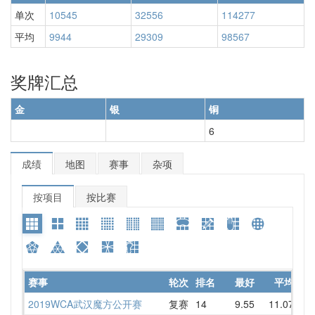
单次
10545
32556
114277
平均
9944
29309
98567
奖牌汇总
金
银
铜
6
成绩
地图
赛事
杂项
按项目
按比赛
赛事
轮次
排名
最好
平均
详
2019WCA武汉魔方公开赛
复赛
14
9.55
11.07
9.