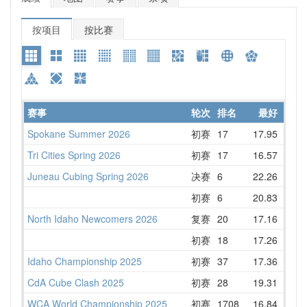
按项目
按比赛
赛事
轮次
排名
最好
Spokane Summer 2026
初赛
17
17.95
2
Tri Cities Spring 2026
初赛
17
16.57
1
Juneau Cubing Spring 2026
决赛
6
22.26
2
初赛
6
20.83
2
North Idaho Newcomers 2026
复赛
20
17.16
1
初赛
18
17.26
1
Idaho Championship 2025
初赛
37
17.36
2
CdA Cube Clash 2025
初赛
28
19.31
2
WCA World Championship 2025
初赛
1708
16.84
2