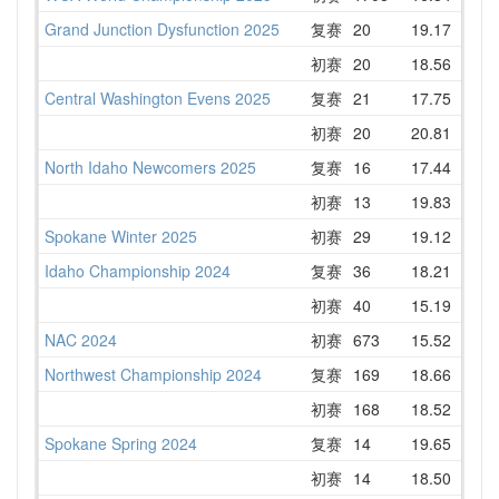
Grand Junction Dysfunction 2025
复赛
20
19.17
2
初赛
20
18.56
2
Central Washington Evens 2025
复赛
21
17.75
2
初赛
20
20.81
2
North Idaho Newcomers 2025
复赛
16
17.44
2
初赛
13
19.83
2
Spokane Winter 2025
初赛
29
19.12
2
Idaho Championship 2024
复赛
36
18.21
2
初赛
40
15.19
2
NAC 2024
初赛
673
15.52
1
Northwest Championship 2024
复赛
169
18.66
2
初赛
168
18.52
2
Spokane Spring 2024
复赛
14
19.65
2
初赛
14
18.50
2