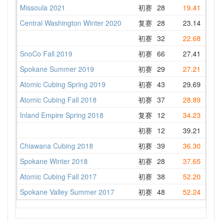
Missoula 2021
初赛
28
19.41
2
Central Washington Winter 2020
复赛
28
23.14
2
初赛
32
22.68
2
SnoCo Fall 2019
初赛
66
27.41
3
Spokane Summer 2019
初赛
29
27.21
3
Atomic Cubing Spring 2019
初赛
43
29.69
3
Atomic Cubing Fall 2018
初赛
37
28.89
3
Inland Empire Spring 2018
复赛
12
34.23
4
初赛
12
39.21
4
Chiawana Cubing 2018
初赛
39
36.30
4
Spokane Winter 2018
初赛
28
37.65
4
Atomic Cubing Fall 2017
初赛
38
52.20
1:0
Spokane Valley Summer 2017
初赛
48
52.24
1:2