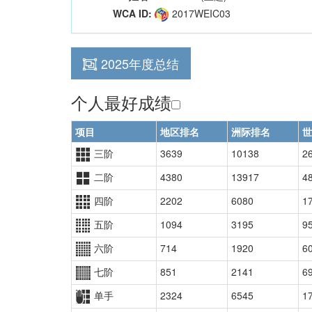
WCA ID:
2017WEIC03
2025年度总结
个人最好成绩
项目
地区排名
洲际排名
世
三阶
3639
10138
2
二阶
4380
13917
4
四阶
2202
6080
1
五阶
1094
3195
9
六阶
714
1920
6
七阶
851
2141
6
单手
2324
6545
1