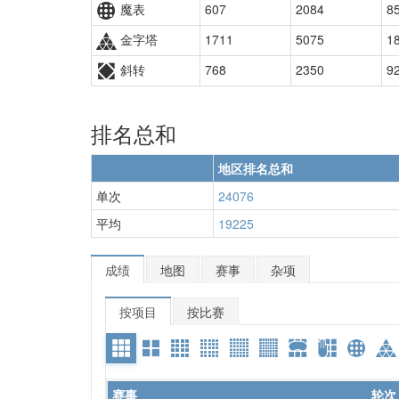
魔表
607
2084
8
金字塔
1711
5075
1
斜转
768
2350
9
排名总和
地区排名总和
单次
24076
平均
19225
成绩
地图
赛事
杂项
按项目
按比赛
赛事
轮次