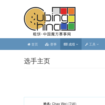
首页
赛事
成绩
工具
选手主页
姓名:
Chao Wei (卫超)