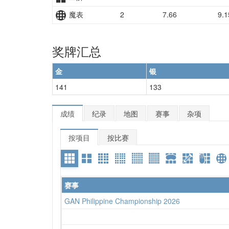
魔表
2
7.66
9.1
奖牌汇总
金
银
141
133
成绩
纪录
地图
赛事
杂项
按项目
按比赛
赛事
GAN Philippine Championship 2026