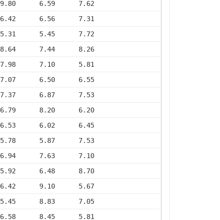
9.80      6.59      7.62
6.42      6.56      7.31
5.31      5.45      7.72
8.64      7.44      8.26
7.98      7.10      5.81
7.07      6.50      6.55
7.37      6.87      7.53
6.79      8.20      6.20
6.53      6.02      6.45
5.78      5.87      7.53
6.94      7.63      7.10
5.92      6.48      8.70
6.42      9.10      5.67
5.45      8.83      7.05
6.58      8.45      5.81