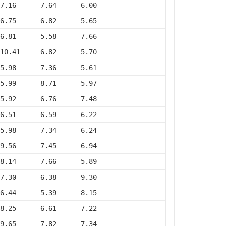
7.16      7.64      6.00
6.75      6.82      5.65
6.81      5.58      7.66
10.41     6.82      5.70
5.98      7.36      5.61
5.99      8.71      5.97
5.92      6.76      7.48
6.51      6.59      6.22
5.98      7.34      6.24
9.56      7.45      6.94
8.14      7.66      5.89
7.30      6.38      9.30
6.44      5.39      8.15
8.25      6.61      7.22
9.65      7.82      7.34