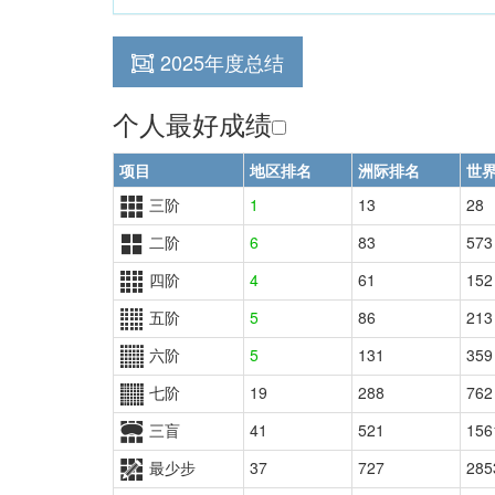
2025年度总结
个人最好成绩
项目
地区排名
洲际排名
世
三阶
1
13
28
二阶
6
83
573
四阶
4
61
152
五阶
5
86
213
六阶
5
131
359
七阶
19
288
762
三盲
41
521
156
最少步
37
727
285