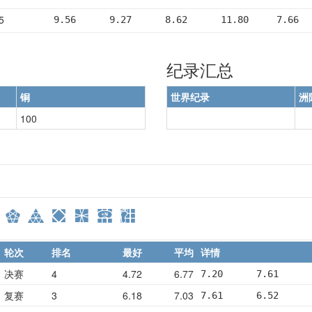
5
9.56      9.27      8.62      11.80     7.66
纪录汇总
铜
世界纪录
洲
100
轮次
排名
最好
平均
详情
决赛
4
4.72
6.77
7.20      7.61      
复赛
3
6.18
7.03
7.61      6.52      