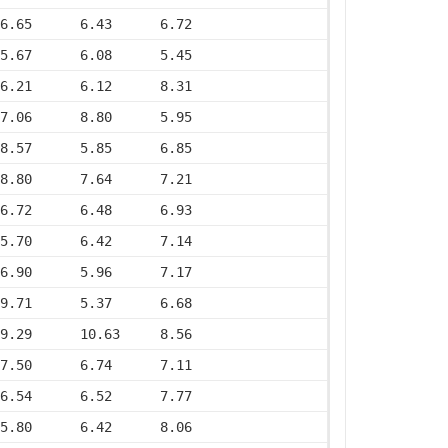
6.65      6.43      6.72
5.67      6.08      5.45
6.21      6.12      8.31
7.06      8.80      5.95
8.57      5.85      6.85
8.80      7.64      7.21
6.72      6.48      6.93
5.70      6.42      7.14
6.90      5.96      7.17
9.71      5.37      6.68
9.29      10.63     8.56
7.50      6.74      7.11
6.54      6.52      7.77
5.80      6.42      8.06