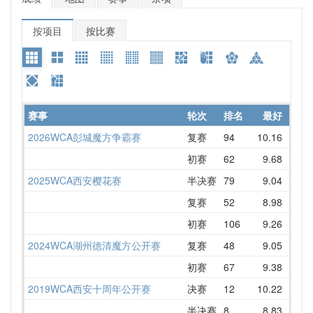
按项目
按比赛
赛事
轮次
排名
最好
平
2026WCA彭城魔方争霸赛
复赛
94
10.16
11.
初赛
62
9.68
9.
2025WCA西安樱花赛
半决赛
79
9.04
11.
复赛
52
8.98
9.
初赛
106
9.26
10.
2024WCA湖州德清魔方公开赛
复赛
48
9.05
10.
初赛
67
9.38
11.
2019WCA西安十周年公开赛
决赛
12
10.22
11.
半决赛
8
8.83
9.