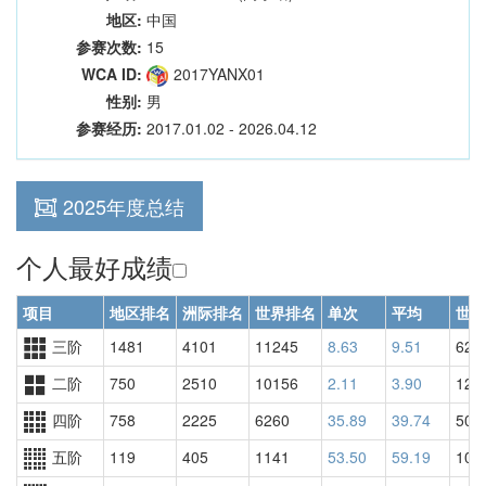
地区:
中国
参赛次数:
15
WCA ID:
2017YANX01
性别:
男
参赛经历:
2017.01.02 - 2026.04.12
2025年度总结
个人最好成绩
项目
地区排名
洲际排名
世界排名
单次
平均
世界
三阶
1481
4101
11245
8.63
9.51
624
二阶
750
2510
10156
2.11
3.90
127
四阶
758
2225
6260
35.89
39.74
503
五阶
119
405
1141
53.50
59.19
105