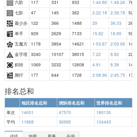
六阶
117
331
933
1:44.80
1:49.26
765
七阶
47
145
362
2:22.18
2:39.78
521
最少步
122
366
1488
29
39.33
269
单手
929
2629
7133
15.82
18.85
598
五魔方
1178
3854
14621
1:53.87
2:09.95
142
金字塔
3240
10107
38015
7.22
8.82
227
斜转
1069
3232
12608
4.91
8.38
145
脚拧
177
644
1728
2:08.96
2:45.75
171
排名总和
地区排名总和
洲际排名总和
世界排名总和
单次
14651
47570
180130
平均
11868
36995
134443
成绩
地图
赛事
杂项