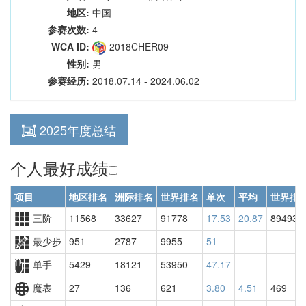
地区:
中国
参赛次数:
4
WCA ID:
2018CHER09
性别:
男
参赛经历:
2018.07.14 - 2024.06.02
2025年度总结
个人最好成绩
项目
地区排名
洲际排名
世界排名
单次
平均
世界排
三阶
11568
33627
91778
17.53
20.87
89493
最少步
951
2787
9955
51
单手
5429
18121
53950
47.17
魔表
27
136
621
3.80
4.51
469