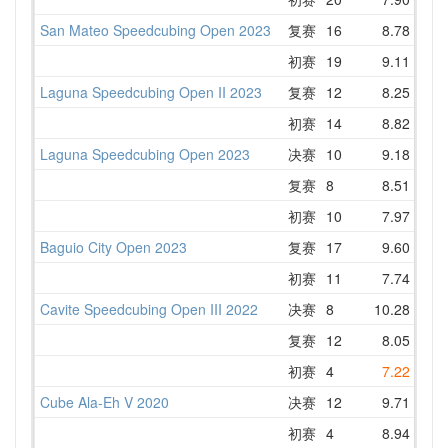
San Mateo Speedcubing Open 2023
复赛
16
8.78
10
初赛
19
9.11
10
Laguna Speedcubing Open II 2023
复赛
12
8.25
9
初赛
14
8.82
10
Laguna Speedcubing Open 2023
决赛
10
9.18
10
复赛
8
8.51
9
初赛
10
7.97
10
Baguio City Open 2023
复赛
17
9.60
11
初赛
11
7.74
10
Cavite Speedcubing Open III 2022
决赛
8
10.28
11
复赛
12
8.05
11
初赛
4
7.22
9
Cube Ala-Eh V 2020
决赛
12
9.71
14
初赛
4
8.94
10