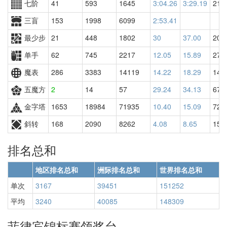
七阶
41
593
1645
3:04.26
3:29.19
216
三盲
153
1998
6099
2:53.41
最少步
21
448
1802
30
37.00
208
单手
62
745
2217
12.05
15.89
271
魔表
286
3383
14119
14.22
18.29
146
五魔方
2
14
57
29.24
34.13
67
金字塔
1653
18984
71935
10.40
15.09
729
斜转
168
2090
8262
4.08
8.65
155
排名总和
地区排名总和
洲际排名总和
世界排名总和
单次
3167
39451
151252
平均
3240
40085
148309
菲律宾锦标赛领奖台