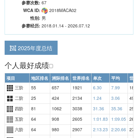
参赛次数:
67
WCA ID:
2018MACA02
性别:
男
参赛经历:
2018.01.14 - 2026.07.12
2025年度总结
个人最好成绩
项目
地区排名
洲际排名
世界排名
单次
平均
世界
三阶
55
657
1921
6.30
7.99
185
二阶
25
424
2134
1.24
3.06
492
四阶
81
1062
3038
31.36
35.36
255
五阶
64
908
2605
1:01.83
1:09.05
263
六阶
64
980
2907
2:13.23
2:20.66
272