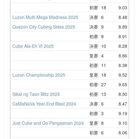
初赛
18
9.03
11
Luzon Multi-Mega Madness 2025
决赛
6
8.48
10
Quezon City Cubing Sides 2025
决赛
9
8.89
10
初赛
8
8.91
9
Cube Ala-Eh VI 2025
决赛
10
8.28
11
复赛
4
8.86
9
初赛
11
8.38
10
Luzon Championship 2025
复赛
18
9.52
10
初赛
27
9.65
11
Sikat ng Taon Blitz 2025
初赛
13
8.50
9
CaMaNaVa Year-End Blast 2024
决赛
6
8.47
10
初赛
3
9.19
9
Just Cube and Go Pangasinan 2024
复赛
8
9.10
10
初赛
6
8.06
9