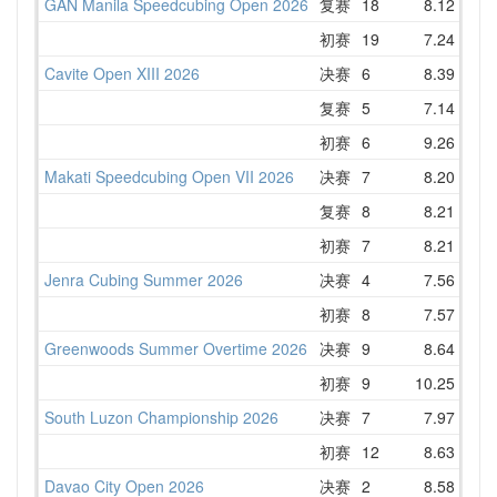
GAN Manila Speedcubing Open 2026
复赛
18
8.12
10
初赛
19
7.24
9
Cavite Open XIII 2026
决赛
6
8.39
9
复赛
5
7.14
9
初赛
6
9.26
9
Makati Speedcubing Open VII 2026
决赛
7
8.20
9
复赛
8
8.21
9
初赛
7
8.21
8
Jenra Cubing Summer 2026
决赛
4
7.56
9
初赛
8
7.57
9
Greenwoods Summer Overtime 2026
决赛
9
8.64
10
初赛
9
10.25
10
South Luzon Championship 2026
决赛
7
7.97
8
初赛
12
8.63
9
Davao City Open 2026
决赛
2
8.58
9