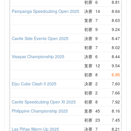
初赛
6
8.81
10
Pampanga Speedcubing Open 2025
决赛
14
8.64
11
复赛
7
8.63
9
初赛
9
9.24
10
Cavite Side Events Open 2025
决赛
9
8.47
9
初赛
7
8.02
10
Visayas Championship 2025
决赛
6
8.44
8
复赛
12
9.54
10
初赛
8
6.95
10
Elyu Cube Clash II 2025
决赛
2
7.60
9
初赛
2
7.66
8
Cavite Speedcubing Open XI 2025
初赛
8
7.92
8
Philippine Championship 2025
复赛
45
8.16
10
初赛
23
7.45
9
Las Piñas Warm-Up 2025
决赛
7
8.21
9