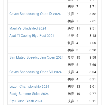
初赛
7
8.71
10
Cavite Speedcubing Open IX 2024
决赛
7
8.52
10
初赛
7
7.61
9
Manila's Blindsided 2024
决赛
11
9.51
10
Ayat-Ti Cubing Elyu Fest 2024
决赛
5
8.18
10
复赛
4
7.69
9
初赛
3
8.96
10
San Mateo Speedcubing Open 2024
复赛
15
9.58
10
初赛
5
7.69
9
Cavite Speedcubing Open VII 2024
决赛
4
8.04
9
初赛
4
8.21
9
Luzon Championship 2024
初赛
13
8.01
9
Pasig Summer Sides 2024
初赛
19
9.77
11
Elyu Cube Clash 2024
决赛
7
9.11
11