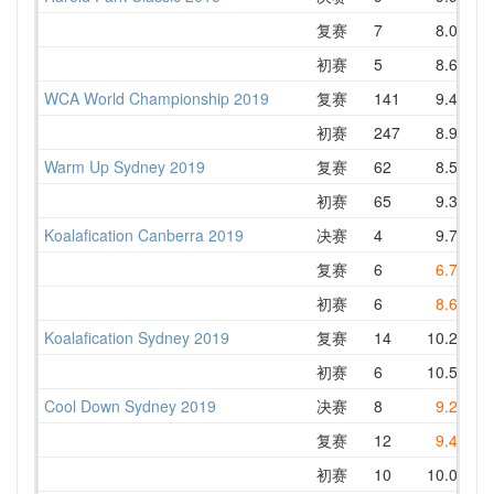
复赛
7
8.02
1
初赛
5
8.65
WCA World Championship 2019
复赛
141
9.45
1
初赛
247
8.94
1
Warm Up Sydney 2019
复赛
62
8.52
1
初赛
65
9.35
1
Koalafication Canberra 2019
决赛
4
9.73
复赛
6
6.79
初赛
6
8.64
Koalafication Sydney 2019
复赛
14
10.23
1
初赛
6
10.57
Cool Down Sydney 2019
决赛
8
9.29
1
复赛
12
9.46
1
初赛
10
10.03