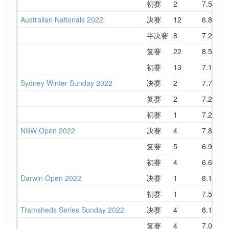
初赛
2
7.50
Australian Nationals 2022
决赛
12
6.89
半决赛
8
7.22
复赛
22
8.52
1
初赛
13
7.12
Sydney Winter Sunday 2022
决赛
2
7.76
复赛
2
7.29
初赛
1
7.26
NSW Open 2022
决赛
4
7.85
复赛
5
6.94
初赛
4
6.65
Darwin Open 2022
决赛
1
8.14
初赛
1
7.57
Tramsheds Series Sunday 2022
决赛
4
8.10
复赛
4
7.01