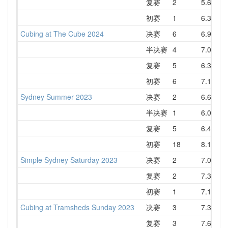
复赛
2
5.64
初赛
1
6.38
Cubing at The Cube 2024
决赛
6
6.95
半决赛
4
7.00
复赛
5
6.34
初赛
6
7.10
Sydney Summer 2023
决赛
2
6.62
半决赛
1
6.08
复赛
5
6.41
初赛
18
8.12
Simple Sydney Saturday 2023
决赛
2
7.02
复赛
2
7.38
初赛
1
7.17
Cubing at Tramsheds Sunday 2023
决赛
3
7.36
复赛
3
7.65