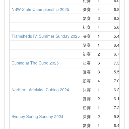
初赛
1
6.02
NSW State Championship 2025
决赛
4
6.88
复赛
3
6.26
初赛
4
5.64
Tramsheds IV: Summer Sunday 2025
决赛
1
5.46
复赛
1
6.49
初赛
2
6.75
Cubing at The Cube 2025
决赛
6
7.31
复赛
3
5.56
初赛
4
7.02
Northern Adelaide Cubing 2024
决赛
1
6.22
复赛
2
6.15
初赛
1
7.29
Sydney Spring Sunday 2024
决赛
2
5.81
复赛
1
6.44