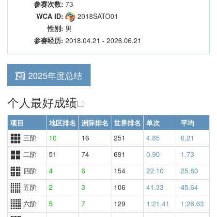
参赛次数:
73
WCA ID:
2018SATO01
性别:
男
参赛经历:
2018.04.21 - 2026.06.21
2025年度总结
个人最好成绩
项目
地区排名
洲际排名
世界排名
单次
平均
三阶
10
16
251
4.85
6.21
1
二阶
51
74
691
0.90
1.73
5
四阶
4
6
154
22.10
25.80
1
五阶
2
3
106
41.33
45.64
7
六阶
5
7
129
1:21.41
1:28.63
1