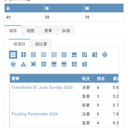
金
银
铜
49
58
39
成绩
地图
赛事
杂项
按项目
按比赛
赛事
轮次
排名
最好
Tramsheds IX: June Sunday 2026
决赛
4
5.61
复赛
3
5.23
初赛
5
5.74
Puzzling Parramatta 2026
决赛
5
7.85
复赛
4
6.37