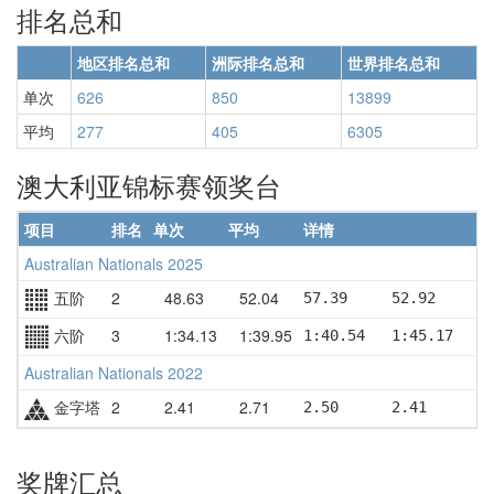
排名总和
地区排名总和
洲际排名总和
世界排名总和
单次
626
850
13899
平均
277
405
6305
澳大利亚锦标赛领奖台
项目
排名
单次
平均
详情
Australian Nationals 2025
五阶
2
48.63
52.04
57.39     52.92     4
六阶
3
1:34.13
1:39.95
1:40.54   1:45.17   1
Australian Nationals 2022
金字塔
2
2.41
2.71
2.50      2.41      7
奖牌汇总