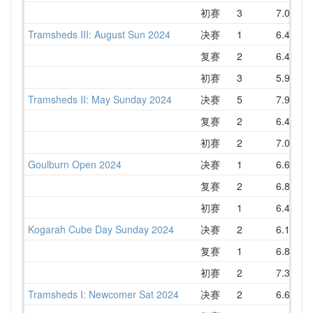
初赛
3
7.03
Tramsheds III: August Sun 2024
决赛
1
6.43
复赛
2
6.48
初赛
3
5.92
Tramsheds II: May Sunday 2024
决赛
5
7.95
复赛
2
6.41
初赛
2
7.09
Goulburn Open 2024
决赛
1
6.63
复赛
2
6.82
初赛
1
6.41
Kogarah Cube Day Sunday 2024
决赛
2
6.11
复赛
1
6.80
初赛
2
7.31
Tramsheds I: Newcomer Sat 2024
决赛
2
6.65