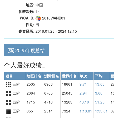
地区:
中国
参赛次数:
14
WCA ID:
2018WANB01
性别:
男
参赛经历:
2018.01.28 - 2024.12.15
2025年度总结
个人最好成绩
项目
地区排名
洲际排名
世界排名
单次
平均
世界
三阶
2505
6968
18661
9.71
13.03
272
二阶
2064
6765
25045
2.94
3.68
101
四阶
1715
4710
13283
43.19
51.25
148
五阶
855
2514
7324
1:18.81
1:33.01
895