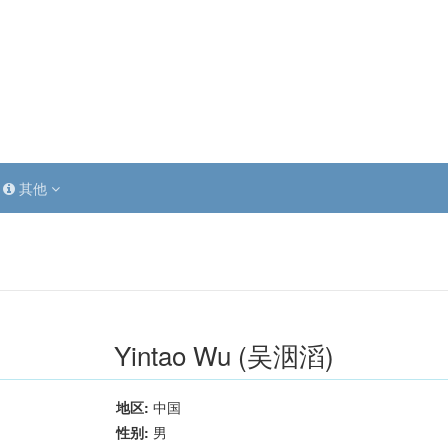
其他
Yintao Wu (吴洇滔)
地区:
中国
性别:
男