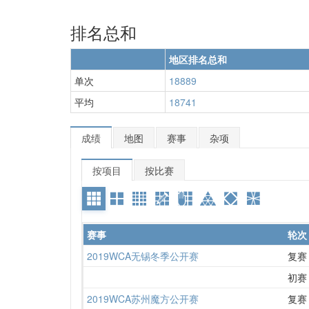
排名总和
地区排名总和
单次
18889
平均
18741
成绩
地图
赛事
杂项
按项目
按比赛
赛事
轮次
2019WCA无锡冬季公开赛
复赛
初赛
2019WCA苏州魔方公开赛
复赛