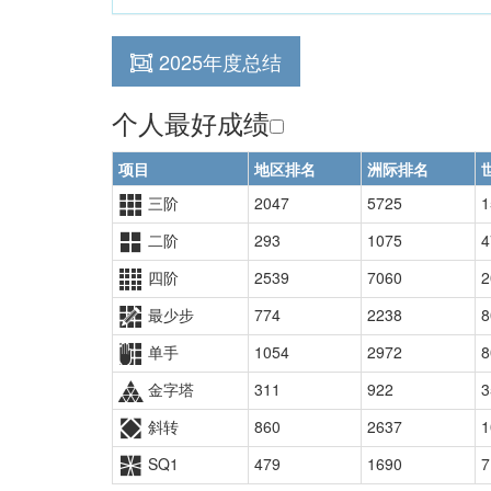
2025年度总结
个人最好成绩
项目
地区排名
洲际排名
三阶
2047
5725
1
二阶
293
1075
4
四阶
2539
7060
2
最少步
774
2238
8
单手
1054
2972
8
金字塔
311
922
3
斜转
860
2637
1
SQ1
479
1690
7