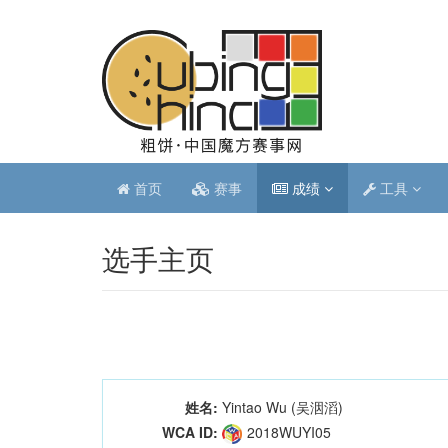
首页
赛事
成绩
工具
选手主页
姓名:
Yintao Wu (吴洇滔)
WCA ID:
2018WUYI05