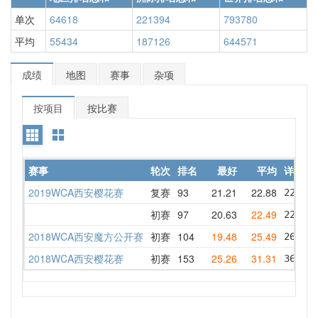
单次
64618
221394
793780
平均
55434
187126
644571
成绩
地图
赛事
杂项
按项目
按比赛
赛事
轮次
排名
最好
平均
详情
2019WCA西安樱花赛
复赛
93
21.21
22.88
22.78 
初赛
97
20.63
22.49
22.56 
2018WCA西安魔方公开赛
初赛
104
19.48
25.49
26.60 
2018WCA西安樱花赛
初赛
153
25.26
31.31
36.17 