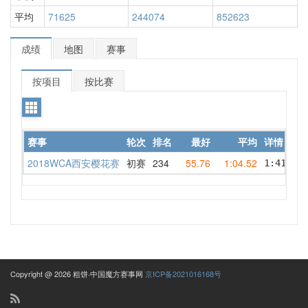
平均
71625
244074
852623
成绩
地图
赛事
按项目
按比赛
赛事
轮次
排名
最好
平均
详情
2018WCA西安樱花赛
初赛
234
55.76
1:04.52
1:41.85 
Copyright @ 2026 粗饼·中国魔方赛事网
京ICP备2021016168号