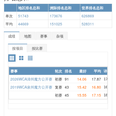
地区排名总和
洲际排名总和
世界排名总和
单次
51743
173676
626869
平均
44669
151025
528311
成绩
地图
赛事
杂项
按项目
按比赛
赛事
轮次
排名
最好
平均
详情
2026WCA漳州魔方公开赛
初赛
91
14.06
17.87
17.56 
2019WCA泉州魔方公开赛
复赛
43
15.42
16.80
16.84 
初赛
45
15.55
17.15
18.20 