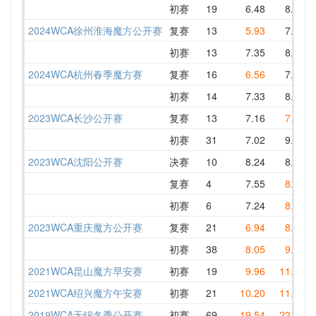
初赛
19
6.48
8.41
2024WCA徐州淮海魔方公开赛
复赛
13
5.93
7.85
初赛
13
7.35
8.27
2024WCA杭州春季魔方赛
复赛
16
6.56
7.80
初赛
14
7.33
8.16
2023WCA长沙公开赛
复赛
13
7.16
7.56
初赛
31
7.02
9.09
2023WCA沈阳公开赛
决赛
10
8.24
8.86
复赛
4
7.55
8.03
初赛
6
7.24
8.45
2023WCA重庆魔方公开赛
复赛
21
6.94
8.64
初赛
38
8.05
9.74
2021WCA昆山魔方早安赛
初赛
19
9.96
11.41
2021WCA绍兴魔方午安赛
初赛
21
10.20
11.56
2019WCA无锡冬季公开赛
初赛
69
19.54
22.31