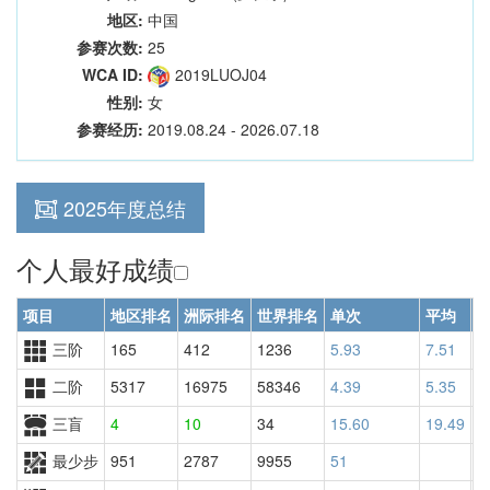
地区:
中国
参赛次数:
25
WCA ID:
2019LUOJ04
性别:
女
参赛经历:
2019.08.24 - 2026.07.18
2025年度总结
个人最好成绩
项目
地区排名
洲际排名
世界排名
单次
平均
三阶
165
412
1236
5.93
7.51
1
二阶
5317
16975
58346
4.39
5.35
3
三盲
4
10
34
15.60
19.49
4
最少步
951
2787
9955
51