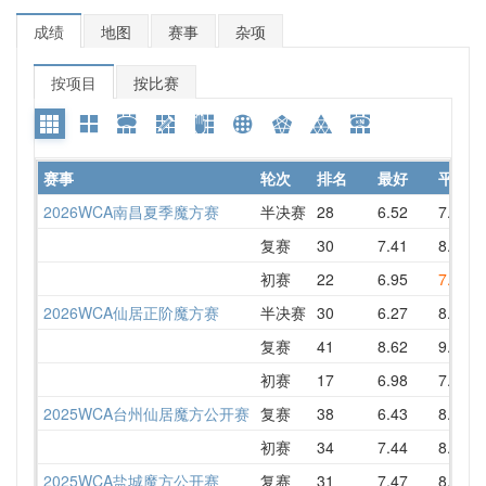
成绩
地图
赛事
杂项
按项目
按比赛
赛事
轮次
排名
最好
平均
2026WCA南昌夏季魔方赛
半决赛
28
6.52
7.95
复赛
30
7.41
8.36
初赛
22
6.95
7.51
2026WCA仙居正阶魔方赛
半决赛
30
6.27
8.36
复赛
41
8.62
9.34
初赛
17
6.98
7.72
2025WCA台州仙居魔方公开赛
复赛
38
6.43
8.23
初赛
34
7.44
8.25
2025WCA盐城魔方公开赛
复赛
31
7.47
8.55