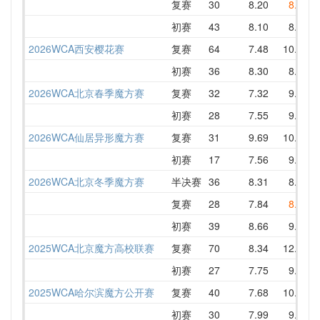
复赛
30
8.20
8.36
初赛
43
8.10
8.96
2026WCA西安樱花赛
复赛
64
7.48
10.37
初赛
36
8.30
8.80
2026WCA北京春季魔方赛
复赛
32
7.32
9.93
初赛
28
7.55
9.39
2026WCA仙居异形魔方赛
复赛
31
9.69
10.43
初赛
17
7.56
9.03
2026WCA北京冬季魔方赛
半决赛
36
8.31
8.99
复赛
28
7.84
8.53
初赛
39
8.66
9.26
2025WCA北京魔方高校联赛
复赛
70
8.34
12.80
初赛
27
7.75
9.46
2025WCA哈尔滨魔方公开赛
复赛
40
7.68
10.11
初赛
30
7.99
9.56