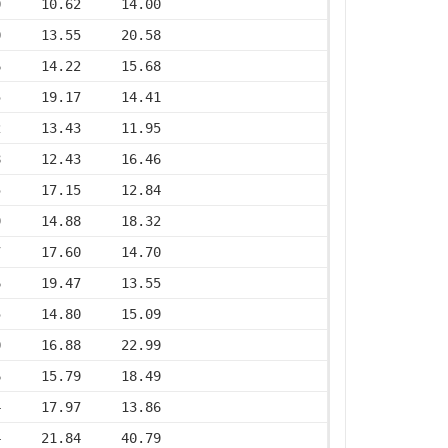
0     10.62     14.00
0     13.55     20.58
6     14.22     15.68
5     19.17     14.41
2     13.43     11.95
8     12.43     16.46
5     17.15     12.84
9     14.88     18.32
7     17.60     14.70
6     19.47     13.55
5     14.80     15.09
0     16.88     22.99
6     15.79     18.49
4     17.97     13.86
4     21.84     40.79