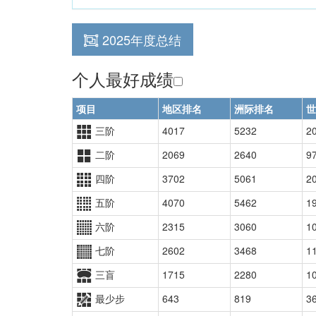
2025年度总结
个人最好成绩
项目
地区排名
洲际排名
世
三阶
4017
5232
2
二阶
2069
2640
9
四阶
3702
5061
2
五阶
4070
5462
1
六阶
2315
3060
1
七阶
2602
3468
1
三盲
1715
2280
1
最少步
643
819
3