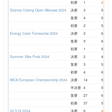
初赛
1
4.40
Szansa Cubing Open Warsaw 2024
决赛
3
5.42
复赛
4
5.76
初赛
2
5.78
Energy Cube Tomaszów 2024
决赛
2
6.09
复赛
5
6.78
初赛
1
5.67
Summer Vibe Puck 2024
决赛
2
4.96
复赛
3
5.80
初赛
4
6.52
WCA European Championship 2024
决赛
14
5.48
半决赛
4
5.20
复赛
27
6.26
初赛
37
5.96
GLS IV 2024
决赛
6
4.65