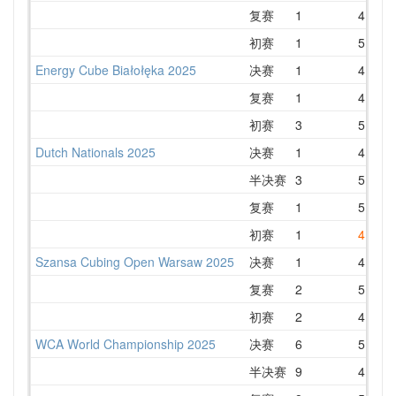
复赛
1
4.61
初赛
1
5.05
Energy Cube Białołęka 2025
决赛
1
4.64
复赛
1
4.60
初赛
3
5.15
Dutch Nationals 2025
决赛
1
4.66
半决赛
3
5.14
复赛
1
5.35
初赛
1
4.17
Szansa Cubing Open Warsaw 2025
决赛
1
4.34
复赛
2
5.04
初赛
2
4.37
WCA World Championship 2025
决赛
6
5.07
半决赛
9
4.94