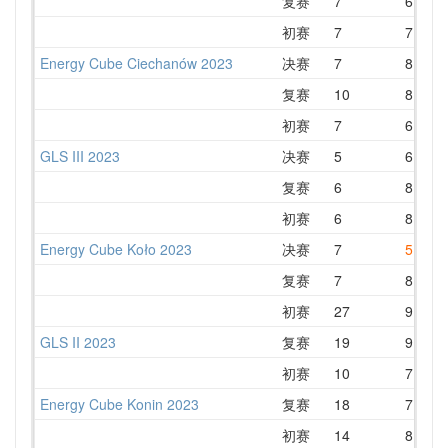
复赛
7
6.58
初赛
7
7.94
Energy Cube Ciechanów 2023
决赛
7
8.36
复赛
10
8.84
初赛
7
6.46
GLS III 2023
决赛
5
6.73
复赛
6
8.43
初赛
6
8.29
Energy Cube Koło 2023
决赛
7
5.37
复赛
7
8.10
初赛
27
9.61
GLS II 2023
复赛
19
9.32
初赛
10
7.99
Energy Cube Konin 2023
复赛
18
7.49
初赛
14
8.92