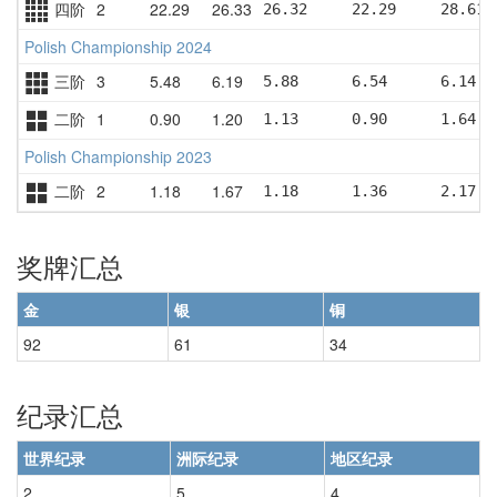
四阶
2
22.29
26.33
26.32     22.29     28.61 
Polish Championship 2024
三阶
3
5.48
6.19
5.88      6.54      6.14  
二阶
1
0.90
1.20
1.13      0.90      1.64  
Polish Championship 2023
二阶
2
1.18
1.67
1.18      1.36      2.17  
奖牌汇总
金
银
铜
92
61
34
纪录汇总
世界纪录
洲际纪录
地区纪录
2
5
4