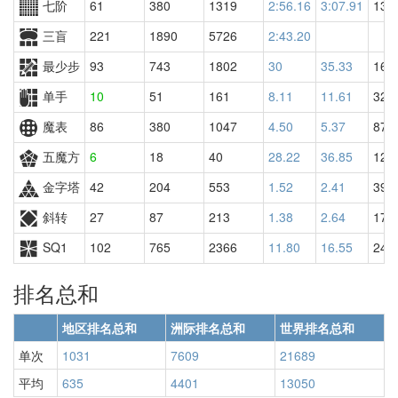
七阶
61
380
1319
2:56.16
3:07.91
136
三盲
221
1890
5726
2:43.20
最少步
93
743
1802
30
35.33
164
单手
10
51
161
8.11
11.61
329
魔表
86
380
1047
4.50
5.37
873
五魔方
6
18
40
28.22
36.85
127
金字塔
42
204
553
1.52
2.41
397
斜转
27
87
213
1.38
2.64
179
SQ1
102
765
2366
11.80
16.55
247
排名总和
地区排名总和
洲际排名总和
世界排名总和
单次
1031
7609
21689
平均
635
4401
13050