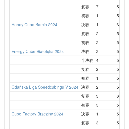
复赛
7
5.41
初赛
1
5.40
Honey Cube Barcin 2024
决赛
1
6.15
复赛
2
5.32
初赛
2
5.05
Energy Cube Białołęka 2024
决赛
2
5.74
半决赛
4
5.58
复赛
2
5.73
初赛
1
5.17
Gdańska Liga Speedcubingu V 2024
决赛
2
5.72
复赛
3
6.11
初赛
3
5.48
Cube Factory Brzeziny 2024
决赛
1
5.29
复赛
3
5.12