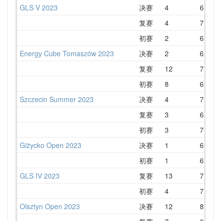
GLS V 2023
决赛
4
6.88
复赛
4
7.57
初赛
2
6.87
Energy Cube Tomaszów 2023
决赛
2
6.73
复赛
12
7.83
初赛
8
6.76
Szczecin Summer 2023
决赛
4
7.28
复赛
3
6.08
初赛
3
7.05
Giżycko Open 2023
决赛
1
6.84
初赛
1
6.50
GLS IV 2023
复赛
13
7.38
初赛
4
7.08
Olsztyn Open 2023
决赛
12
8.07