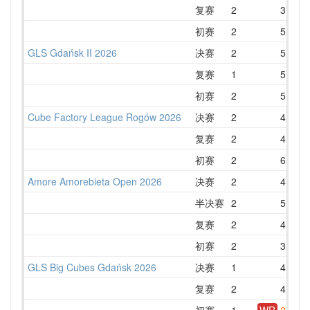
复赛
2
3.86
初赛
2
5.07
GLS Gdańsk II 2026
决赛
2
5.26
复赛
1
5.12
初赛
2
5.21
Cube Factory League Rogów 2026
决赛
2
4.26
复赛
2
4.99
初赛
2
6.03
Amore Amorebieta Open 2026
决赛
2
4.37
半决赛
2
5.58
复赛
2
4.43
初赛
2
3.70
GLS Big Cubes Gdańsk 2026
决赛
1
4.18
复赛
2
4.80
初赛
1
WR
2.76